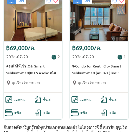
เช่า
เช่า
฿69,000/ด.
฿69,000/ด.
2026-07-20
2
2026-07-20
1
คอนโดให้เช่า :Citi Smart
✨Condo for Rent : City Smart
Sukhumvit 18((BTS Asoke อโศก
Sukhumvit 18 (AP-02) ( line :
) MK-02 line @livingbkk
@condo91 )
สุขุมวิท อโศก ทองหล่อ
สุขุมวิท อโศก ทองหล่อ
125
ตร.ม.
ชั้น16
125
ตร.ม.
ชั้น16
3 ห้อง
3 ห้อง
3 ห้อง
3 ห้อง
ค้นหาอสังหาริมทรัพย์ทุกประเภทขายและเช่า ในโครงการซิตี้ สมาร์ท สุขุมวิท