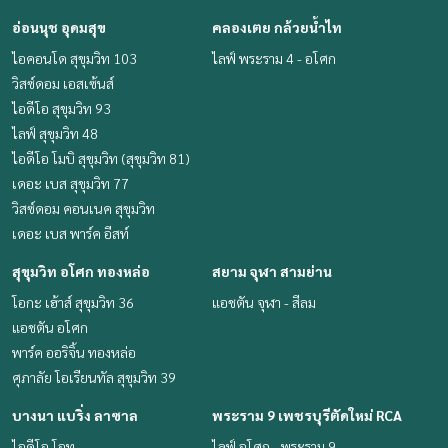
อ่อนนุช อุดมสุข
คลองเตย กล้วยน้ำไท
ไอคอนโด สุขุมวิท 103
ไลฟ์ พระราม 4 - อโศก
วิสซ์ดอม เอสเซ้นส์
ไอดีโอ สุขุมวิท 93
ไลฟ์ สุขุมวิท 48
ไอดีโอ โมบิ สุขุมวิท (สุขุมวิท 81)
เดอะ เบส สุขุมวิท 77
วิสซ์ดอม คอนเนค สุขุมวิท
เดอะ เบส พาร์ค อีสท์
สุขุมวิท อโศก ทองหล่อ
สยาม จุฬา สามย่าน
โอกะ เฮ้าส์ สุขุมวิท 36
แอชตัน จุฬา - สีลม
แอชตัน อโศก
พาร์ค ออริจิ้น ทองหล่อ
ศุภาลัย โอเรียนทัล สุขุมวิท 39
บางนา แบริ่ง ลาซาล
พระราม 9 เพชรบุรีตัดใหม่ RCA
ไอดีโอ โอทู
ไลฟ์ อโศก - พระราม 9