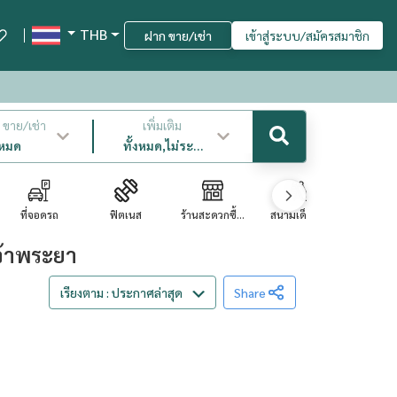
THB
ฝาก ขาย/เช่า
เข้าสู่ระบบ/สมัครสมาชิก
ขาย/เช่า
เพิ่มเติม
งหมด
ทั้งหมด,ไม่ระบุ
,ล่าสุด
ที่จอดรถ
ฟิตเนส
ร้านสะดวกซื้...
สนามเด็กเล่น
ซาวน่
จ้าพระยา
เรียงตาม : ประกาศล่าสุด
Share