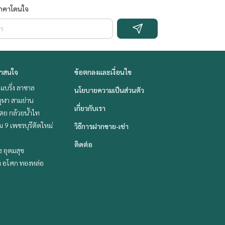
ราคาโดนใจ
่าสนใจ
ข้อตกลงและเงื่อนไข
แบริ่ง ลาซาล
นโยบายความเป็นส่วนตัว
ุฬา สามย่าน
เกี่ยวกับเรา
ตย กล้วยน้ำไท
 9 เพชรบุรีตัดใหม่
วิธีการฝากขาย-เช่า
ติดต่อ
ช อุดมสุข
ิท อโศก ทองหล่อ