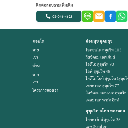
ติดต่อสอบถามเพิ่มเติม
02-046-4623
คอนโด
อ่อนนุช อุดมสุข
ขาย
ไอคอนโด สุขุมวิท 103
เช่า
วิสซ์ดอม เอสเซ้นส์
ไอดีโอ สุขุมวิท 93
บ้าน
ไลฟ์ สุขุมวิท 48
ขาย
ไอดีโอ โมบิ สุขุมวิท (สุขุมว
เช่า
เดอะ เบส สุขุมวิท 77
โครงการของเรา
วิสซ์ดอม คอนเนค สุขุมวิท
เดอะ เบส พาร์ค อีสท์
สุขุมวิท อโศก ทองหล่อ
โอกะ เฮ้าส์ สุขุมวิท 36
แอชตัน อโศก