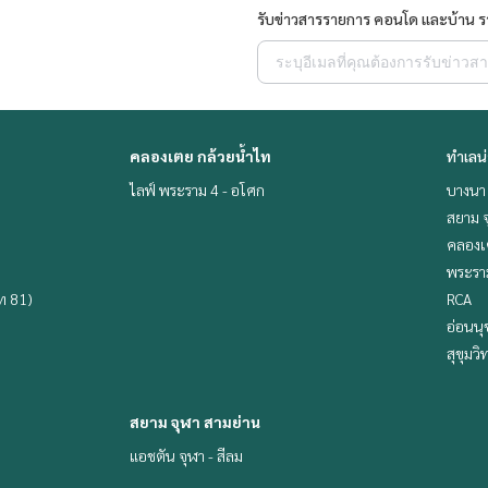
รับข่าวสารรายการ คอนโด และบ้าน 
คลองเตย กล้วยน้ำไท
ทำเลน
ไลฟ์ พระราม 4 - อโศก
บางนา 
สยาม จ
คลองเ
พระราม
ิท 81)
RCA
อ่อนนุ
สุขุมว
สยาม จุฬา สามย่าน
แอชตัน จุฬา - สีลม