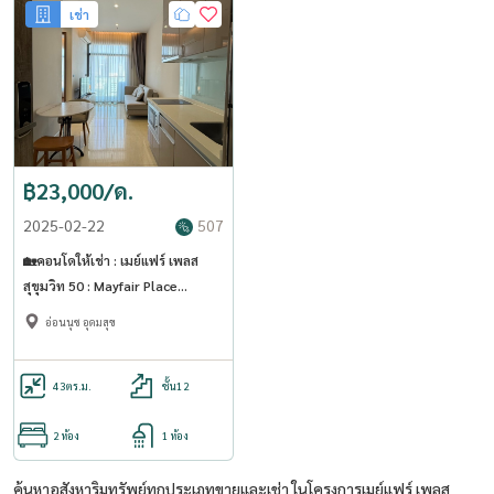
เช่า
฿23,000/ด.
2025-02-22
507
🏡คอนโดให้เช่า : เมย์แฟร์ เพลส
สุขุมวิท 50 : Mayfair Place
Sukhumvit 50 ((BTS Onnut)) WL-
อ่อนนุช อุดมสุข
02 (LINE : @Condo52)
43
ตร.ม.
ชั้น12
2 ห้อง
1 ห้อง
ค้นหาอสังหาริมทรัพย์ทุกประเภทขายและเช่า ในโครงการเมย์แฟร์ เพลส