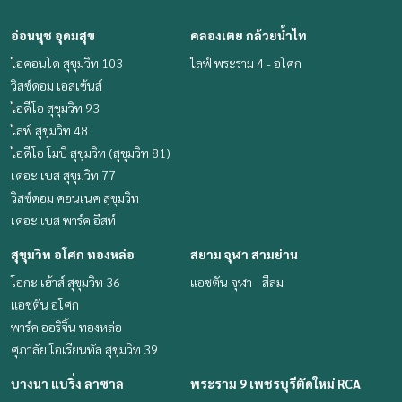
อ่อนนุช อุดมสุข
คลองเตย กล้วยน้ำไท
ไอคอนโด สุขุมวิท 103
ไลฟ์ พระราม 4 - อโศก
วิสซ์ดอม เอสเซ้นส์
ไอดีโอ สุขุมวิท 93
ไลฟ์ สุขุมวิท 48
ไอดีโอ โมบิ สุขุมวิท (สุขุมวิท 81)
เดอะ เบส สุขุมวิท 77
วิสซ์ดอม คอนเนค สุขุมวิท
เดอะ เบส พาร์ค อีสท์
สุขุมวิท อโศก ทองหล่อ
สยาม จุฬา สามย่าน
โอกะ เฮ้าส์ สุขุมวิท 36
แอชตัน จุฬา - สีลม
แอชตัน อโศก
พาร์ค ออริจิ้น ทองหล่อ
ศุภาลัย โอเรียนทัล สุขุมวิท 39
บางนา แบริ่ง ลาซาล
พระราม 9 เพชรบุรีตัดใหม่ RCA