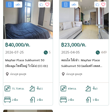
เช่า
เช่า
฿40,000/ด.
฿23,000/ด.
2026-07-25
5
2025-04-05
449
Mayfair Place Sukhumvit 50
คอนโด ให้เช่า : Mayfair Place
(ห้องมุม ไซค์ใหญ่ วิวโล่ง) [CC-01]
Sukhumvit 50 (เมย์แฟร์ เพลส
สุขุมวิท 50) (บีทีเอส อ่อนนุช ) MK-
อ่อนนุช อุดมสุข
อ่อนนุช อุดมสุข
02 line @livingbkk
71.71
ตร.ม.
ชั้น11
45
ตร.ม.
ชั้น3
2 ห้อง
2 ห้อง
2 ห้อง
1 ห้อง