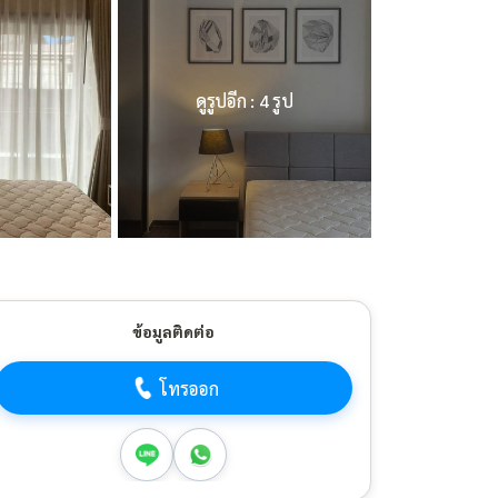
ดูรูปอีก : 4 รูป
ข้อมูลติดต่อ
โทรออก