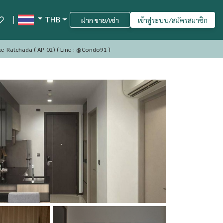
THB
ฝาก ขาย/เช่า
เข้าสู่ระบบ/สมัครสมาชิก
✨Condo For Rent : The Line Asoke-Ratchada ( AP-02) ( Line : @condo91 )