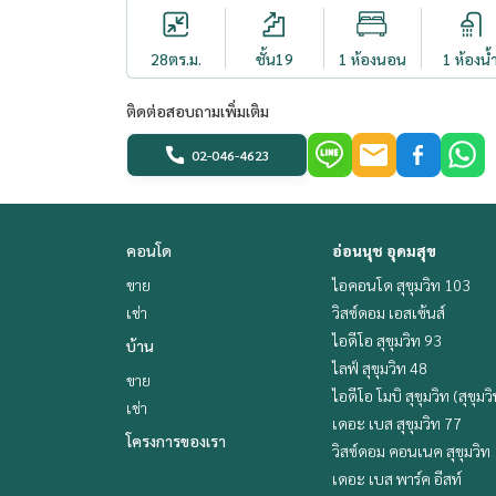
28
ตร.ม.
ชั้น19
1 ห้องนอน
1 ห้องน้
ติดต่อสอบถามเพิ่มเติม
02-046-4623
คอนโด
อ่อนนุช อุดมสุข
ขาย
ไอคอนโด สุขุมวิท 103
เช่า
วิสซ์ดอม เอสเซ้นส์
ไอดีโอ สุขุมวิท 93
บ้าน
ไลฟ์ สุขุมวิท 48
ขาย
ไอดีโอ โมบิ สุขุมวิท (สุขุมว
เช่า
เดอะ เบส สุขุมวิท 77
โครงการของเรา
วิสซ์ดอม คอนเนค สุขุมวิท
เดอะ เบส พาร์ค อีสท์