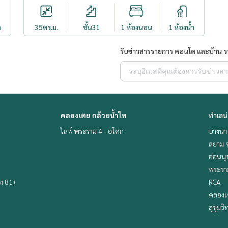
ำ
35
ตร.ม.
ชั้น31
1 ห้องนอน
1 ห้องน้ำ
รับข่าวสารรายการ คอนโด และบ้าน 
คลองเตย กล้วยน้ำไท
ทำเลน
ไลฟ์ พระราม 4 - อโศก
บางนา 
สยาม จ
อ่อนนุ
พระราม
ิท 81)
RCA
คลองเ
สุขุมว