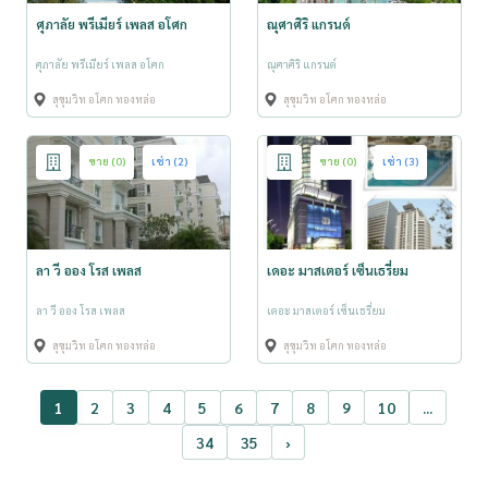
ศุภาลัย พรีเมียร์ เพลส อโศก
ณุศาศิริ แกรนด์
ศุภาลัย พรีเมียร์ เพลส อโศก
ณุศาศิริ แกรนด์
สุขุมวิท อโศก ทองหล่อ
สุขุมวิท อโศก ทองหล่อ
ขาย (0)
เช่า (2)
ขาย (0)
เช่า (3)
ลา วี ออง โรส เพลส
เดอะ มาสเตอร์ เซ็นเธรี่ยม
ลา วี ออง โรส เพลส
เดอะ มาสเตอร์ เซ็นเธรี่ยม
สุขุมวิท อโศก ทองหล่อ
สุขุมวิท อโศก ทองหล่อ
1
2
3
4
5
6
7
8
9
10
...
34
35
›