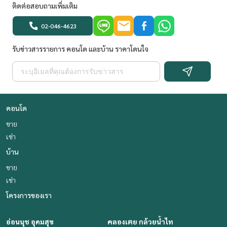
ติดต่อสอบถามเพิ่มเติม
02-046-4623
รับข่าวสารรายการ คอนโด และบ้าน ราคาโดนใจ
คอนโด
ขาย
เช่า
บ้าน
ขาย
เช่า
โครงการของเรา
อ่อนนุช อุดมสุข
คลองเตย กล้วยน้ำไท