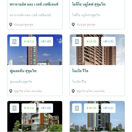
สกายวอล์ค และ เวลซ์ เรสซิเดนซ์
ไอดีโอ บลูโคฟ สุขุมวิท
สกายวอล์ค และ เวลซ์ เรสซิเดนซ์
ไอดีโอ บลูโคฟ สุขุมวิท
อ่อนนุช อุดมสุข
อ่อนนุช อุดมสุข
ขาย (1)
เช่า (0)
ขาย (0)
เช่า (3)
ฟูลเลอตัน สุขุมวิท
โนเบิล รีวิล
ฟูลเลอตัน สุขุมวิท
โนเบิล รีวิล
สุขุมวิท อโศก ทองหล่อ
สุขุมวิท อโศก ทองหล่อ
ขาย (1)
เช่า (0)
ขาย (0)
เช่า (1)