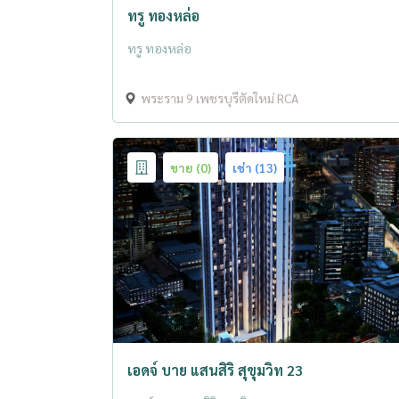
ทรู ทองหล่อ
ทรู ทองหล่อ
พระราม 9 เพชรบุรีตัดใหม่ RCA
ขาย (0)
เช่า (13)
เอดจ์ บาย แสนสิริ สุขุมวิท 23