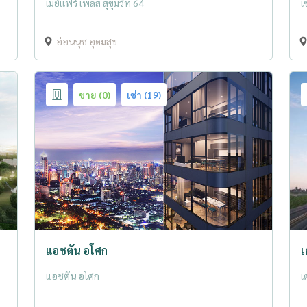
เมย์แฟร์ เพลส สุขุมวิท 64
เ
อ่อนนุช อุดมสุข
ขาย (0)
เช่า (19)
แอชตัน อโศก
เ
แอชตัน อโศก
เ