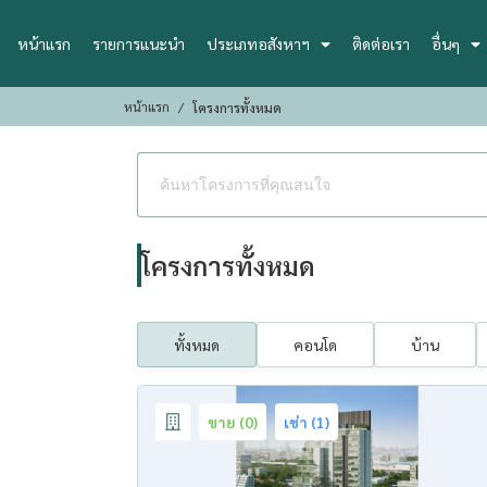
หน้าแรก
รายการแนะนำ
ประเภทอสังหาฯ
ติดต่อเรา
อื่นๆ
หน้าแรก
โครงการทั้งหมด
โครงการทั้งหมด
ทั้งหมด
คอนโด
บ้าน
ขาย (0)
เช่า (1)