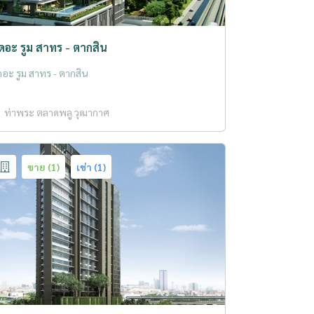
ดอะ รูม สาทร - ตากสิน
ดอะ รูม สาทร - ตากสิน
ท่าพระ ตลาดพลู วุฒากาศ
ขาย (1)
เช่า (1)