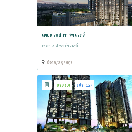
เดอะ เบส พาร์ค เวสต์
เดอะ เบส พาร์ค เวสต์
อ่อนนุช อุดมสุข
ขาย (0)
เช่า (12)