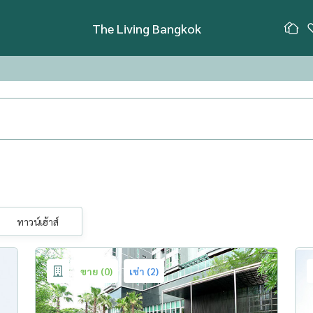
The Living Bangkok
ทาวน์เฮ้าส์
ขาย (0)
เช่า (2)