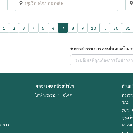
สุขุมวิท อโศก ทองหล่อ
1
2
3
4
5
6
7
8
9
10
...
30
31
รับข่าวสารรายการ คอนโด และบ้าน 
คลองเตย กล้วยน้ำไท
ทำเลน
ไลฟ์ พระราม 4 - อโศก
พระราม
RCA
สยาม จ
สุขุมว
ิท 81)
คลองเ
บางนา 