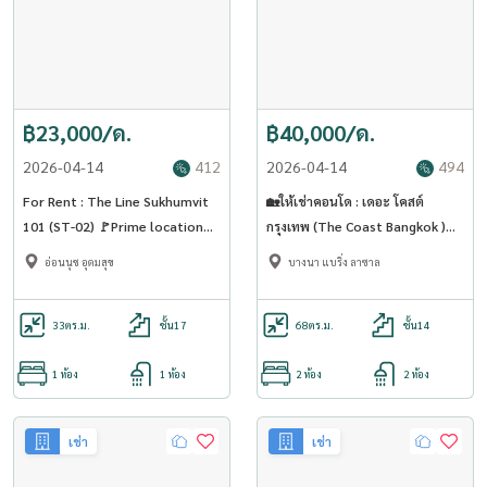
฿23,000/ด.
฿40,000/ด.
2026-04-14
412
2026-04-14
494
For Rent : The Line Sukhumvit
🏡ให้เช่าคอนโด : เดอะ โคสต์
101 (ST-02) 🚩Prime location
กรุงเทพ (The Coast Bangkok )
condo Next to BTS
ใกล้BTS บางนา Skywalk เข้าถึง
อ่อนนุช อุดมสุข
บางนา แบริ่ง ลาซาล
คอนโด (ST-02)
33
ตร.ม.
ชั้น17
68
ตร.ม.
ชั้น14
1 ห้อง
1 ห้อง
2 ห้อง
2 ห้อง
เช่า
เช่า