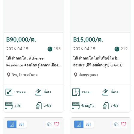
฿90,000/ด.
฿15,000/ด.
2026-04-15
198
2026-04-15
219
ให้เช่าคอนโด : Athenee
ให้เช่าคอนโด ไนท์บริดจ์ ไพร์ม
Residence คอนโดหรูใจกลางเมือง
อ่อนนุช (บีทีเอสอ่อนนุช) (SA-01)
ใกล้ BTS เพลินจิต (Rt-01)
วิทยุ ชิดลม หลังสวน
อ่อนนุช อุดมสุข
133
ตร.ม.
ชั้น11
23 ตร.ม.
ชั้น27
2 ห้อง
2 ห้อง
ห้องสตูดิโอ
1 ห้อง
เช่า
เช่า