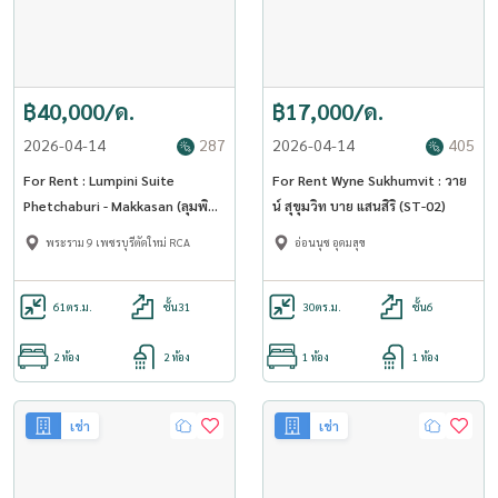
฿40,000/ด.
฿17,000/ด.
2026-04-14
287
2026-04-14
405
For Rent : Lumpini Suite
For Rent Wyne Sukhumvit : วาย
Phetchaburi - Makkasan (ลุมพินี
น์ สุขุมวิท บาย แสนสิริ (ST-02)
สวีท เพชรบุรี-มักกะสัน) (ST-02)
พระราม 9 เพชรบุรีตัดใหม่ RCA
อ่อนนุช อุดมสุข
61
ตร.ม.
ชั้น31
30
ตร.ม.
ชั้น6
2 ห้อง
2 ห้อง
1 ห้อง
1 ห้อง
เช่า
เช่า