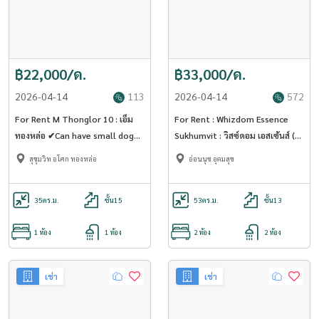
฿22,000/ด.
฿33,000/ด.
2026-04-14
113
2026-04-14
572
For Rent M Thonglor 10 : เอ็ม
For Rent : Whizdom Essence
ทองหล่อ ✔Can have small dog🐶
Sukhumvit : วิสซ์ดอม เอสเซ้นส์ (🚇
🐩 , ❌no cat😿 (ST-02)
Close to Punnawithi BTS
สุขุมวิท อโศก ทองหล่อ
อ่อนนุช อุดมสุข
station) (ST-02)
35
ตร.ม.
ชั้น15
53
ตร.ม.
ชั้น13
1 ห้อง
1 ห้อง
2 ห้อง
2 ห้อง
เช่า
เช่า