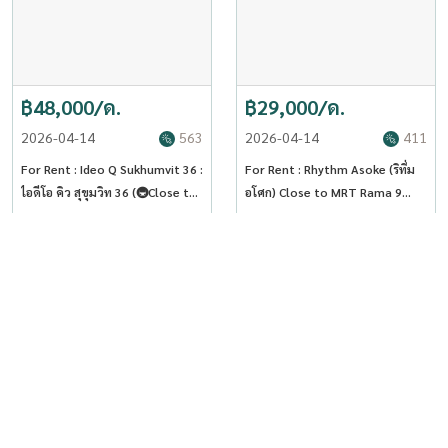
฿48,000/ด.
฿29,000/ด.
2026-04-14
563
2026-04-14
411
For Rent : Ideo Q Sukhumvit 36 :
For Rent : Rhythm Asoke (ริทึ่ม
ไอดีโอ คิว สุขุมวิท 36 (🚇Close to
อโศก) Close to MRT Rama 9
BTS Thonglor) (ST-02)
(ST-02)
สุขุมวิท อโศก ทองหล่อ
พระราม 9 เพชรบุรีตัดใหม่ RCA
57
ตร.ม.
ชั้น32
42
ตร.ม.
ชั้น30
2 ห้อง
1 ห้อง
2 ห้อง
1 ห้อง
เช่า
เช่า