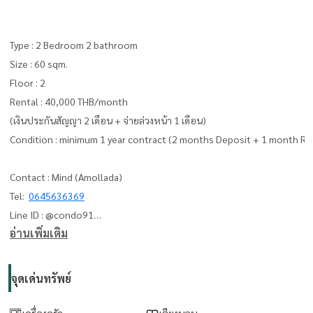
Type : 2 Bedroom 2 bathroom
Size : 60 sqm.
Floor : 2
Rental : 40,000 THB/month
(เงินประกันสัญญา 2 เดือน + จ่ายล่วงหน้า 1 เดือน)
Condition : minimum 1 year contract (2 months Deposit + 1 month Re
Contact : Mind (Amollada)
Tel:
0645636369
Line ID : @condo91
อ่านเพิ่มเติม
can you add line me :
https://lin.ee/F4yNzyT
whatapp :
+66645636369
Email:
amolladaphet@gmail.com
จุดเด่นทรัพย์
www. thelivingbkk.com (บริษัท เดอะ ลิฟวิ่งแบงค็อก จำกัด)
เครื่องครัว
เตียงนอน