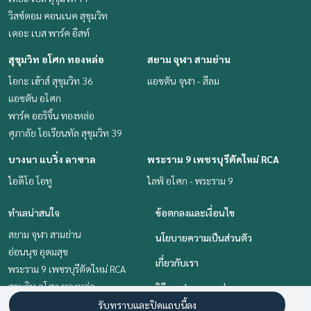
วิสซ์ดอม คอนเนค สุขุมวิท
เดอะ เบส พาร์ค อีสท์
สุขุมวิท อโศก ทองหล่อ
สยาม จุฬา สามย่าน
โอกะ เฮ้าส์ สุขุมวิท 36
แอชตัน จุฬา - สีลม
แอชตัน อโศก
พาร์ค ออริจิ้น ทองหล่อ
ศุภาลัย โอเรียนทัล สุขุมวิท 39
บางนา แบริ่ง ลาซาล
พระราม 9 เพชรบุรีตัดใหม่ RCA
ไอดีโอ โอทู
ไลฟ์ อโศก - พระราม 9
ทำเลน่าสนใจ
ข้อตกลงและเงื่อนไข
สยาม จุฬา สามย่าน
นโยบายความเป็นส่วนตัว
อ่อนนุช อุดมสุข
เกี่ยวกับเรา
พระราม 9 เพชรบุรีตัดใหม่ RCA
สุขุมวิท อโศก ทองหล่อ
วิธีการฝากขาย-เช่า
คลองเตย กล้วยน้ำไท
รับทราบและปิดแถบนี้ลง