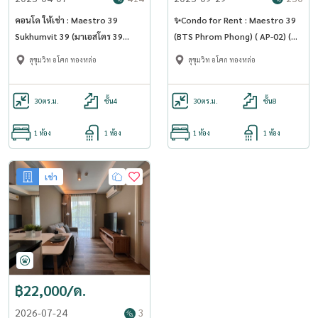
คอนโด ให้เช่า : Maestro 39
✨Condo for Rent : Maestro 39
Sukhumvit 39 (มาเอสโตร 39
(BTS Phrom Phong) ( AP-02) (
สุขุมวิท 39) Pet friendly( บีทีเอส
line : @condo91 )
สุขุมวิท อโศก ทองหล่อ
สุขุมวิท อโศก ทองหล่อ
พร้อมพงษ์ )) MK-02 line
@livingbkk
30
ตร.ม.
ชั้น4
30
ตร.ม.
ชั้น8
1 ห้อง
1 ห้อง
1 ห้อง
1 ห้อง
เช่า
฿22,000/ด.
2026-07-24
3