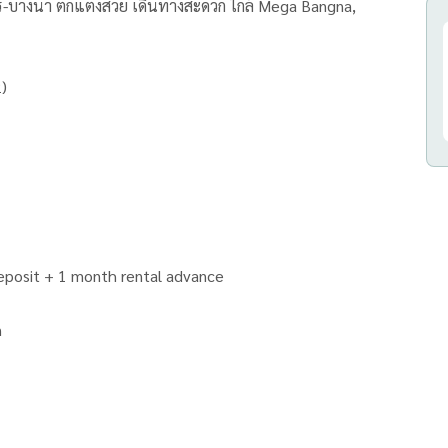
ล้ Mega Bangna,
(ST-02)
eposit + 1 month rental advance
n