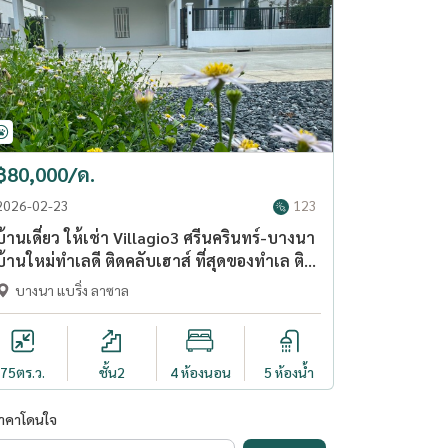
฿80,000/ด.
2026-02-23
123
บ้านเดี่ยว ให้เช่า Villagio3 ศรีนครินทร์-บางนา
บ้านใหม่ทำเลดี ติดคลับเฮาส์ ที่สุดของทำเล ติด
เมกา บางนา (RT-01)
บางนา แบริ่ง ลาซาล
75
ตร.ว.
ชั้น2
4 ห้องนอน
5 ห้องน้ำ
ราคาโดนใจ