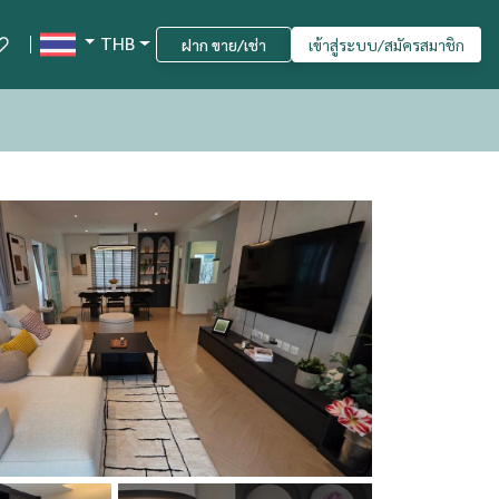
THB
ฝาก ขาย/เช่า
เข้าสู่ระบบ/สมัครสมาชิก