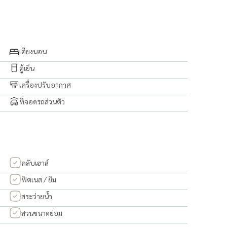
ประเภท
เตียงนอน
ตู้เย็น
เครื่องปรับอากาศ
ที่จอดรถส่วนตัว
คลับเฮาส์
ฟิตเนส / ยิม
สระว่ายน้ำ
สวนขนาดย่อม