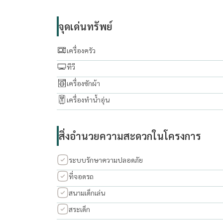
The Living Bangkok (บริษัท เดอะ ลีฟวิ่ง แบงค็อก)
จุดเด่นทรัพย์
รับฝาก ขาย เช่า คอนโด บ้าน และอสังหาทรัพย์ทุก
เครื่องครัว
ทีวี
เครื่องซักผ้า
เครื่องทำน้ำอุ่น
สิ่งอำนวยความสะดวกในโครงการ
ระบบรักษาความปลอดภัย
ที่จอดรถ
สนามเด็กเล่น
สระเด็ก