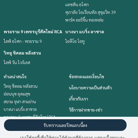
แอชตัน อโศก
ศุภาลัย โอเรียนทัล สุขุมวิท 39
พาร์ค ออริจิ้น ทองหล่อ
พระราม 9 เพชรบุรีตัดใหม่ RCA
บางนา แบริ่ง ลาซาล
ไลฟ์ อโศก - พระราม 9
ไอดีโอ โอทู
วิทยุ ชิดลม หลังสวน
ไลฟ์ วัน ไวร์เลส
ทำเลน่าสนใจ
ข้อตกลงและเงื่อนไข
วิทยุ ชิดลม หลังสวน
นโยบายความเป็นส่วนตัว
อ่อนนุช อุดมสุข
เกี่ยวกับเรา
สยาม จุฬา สามย่าน
บางนา แบริ่ง ลาซาล
วิธีการฝากขาย-เช่า
พระราม 9 เพชรบุรีตัดใหม่ RCA
ติดต่อ
คลองเตย กล้วยน้ำไท
รับทราบและปิดแถบนี้ลง
สุขุมวิท อโศก ทองหล่อ
เราใช้คุกกี้เพื่อให้ท่านได้ข้อมูลที่ต้องการ แสดงเนื้อหาและ