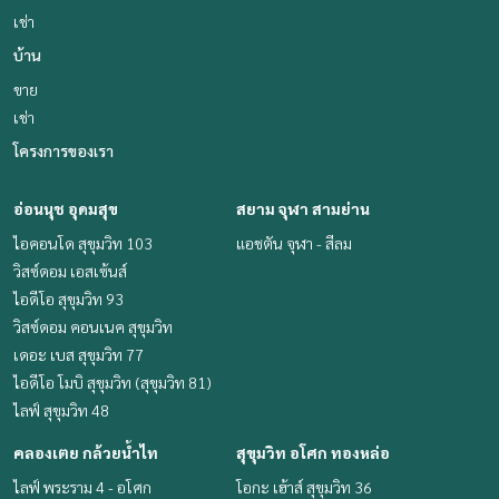
เช่า
บ้าน
ขาย
เช่า
โครงการของเรา
อ่อนนุช อุดมสุข
สยาม จุฬา สามย่าน
ไอคอนโด สุขุมวิท 103
แอชตัน จุฬา - สีลม
วิสซ์ดอม เอสเซ้นส์
ไอดีโอ สุขุมวิท 93
วิสซ์ดอม คอนเนค สุขุมวิท
เดอะ เบส สุขุมวิท 77
ไอดีโอ โมบิ สุขุมวิท (สุขุมวิท 81)
ไลฟ์ สุขุมวิท 48
คลองเตย กล้วยน้ำไท
สุขุมวิท อโศก ทองหล่อ
ไลฟ์ พระราม 4 - อโศก
โอกะ เฮ้าส์ สุขุมวิท 36