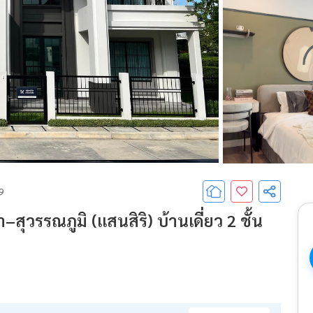
69
า–สุวรรณภูมิ (แสนสิริ) บ้านเดี่ยว 2 ชั้น