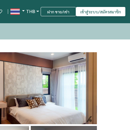
THB
ฝาก ขาย/เช่า
เข้าสู่ระบบ/สมัครสมาชิก