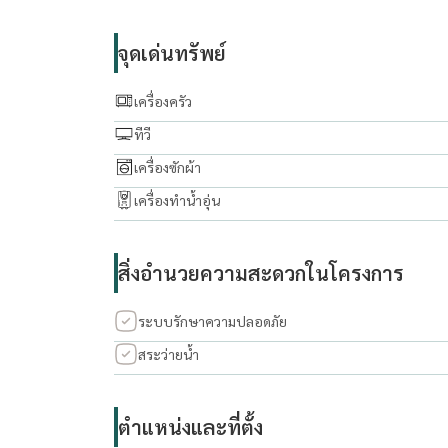
Fully furnished, ready to move in
จุดเด่นทรัพย์
Multi-purpose room and maid’s room
เครื่องครัว
EV charger and solar roof
ทีวี
เครื่องซักผ้า
5 minutes to Suvarnabhumi Airport and shopping
เครื่องทำน้ำอุ่น
Rent: THB 170,000/month
Minimum 1-year contract
สิ่งอำนวยความสะดวกในโครงการ
For inquiries or viewing appointments, please co
ระบบรักษาความปลอดภัย
.......................................
สระว่ายน้ำ
Rapeephan
Tel/WhatsApp:
+66 62 635 6593
WeChat: condo56
ตำแหน่งและที่ตั้ง