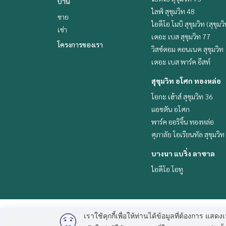
บ้าน
ไลฟ์ สุขุมวิท 48
ขาย
ไอดีโอ โมบิ สุขุมวิท (สุขุมว
เช่า
เดอะ เบส สุขุมวิท 77
โครงการของเรา
วิสซ์ดอม คอนเนค สุขุมวิท
เดอะ เบส พาร์ค อีสท์
สุขุมวิท อโศก ทองหล่อ
โอกะ เฮ้าส์ สุขุมวิท 36
แอชตัน อโศก
พาร์ค ออริจิ้น ทองหล่อ
ศุภาลัย โอเรียนทัล สุขุมวิท
บางนา แบริ่ง ลาซาล
ไอดีโอ โอทู
เราใช้คุกกี้เพื่อให้ท่านได้ข้อมูลที่ต้องการ