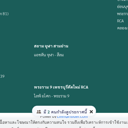
อ่อนนุ
ิท 81)
พระราม
RCA
คลองเ
สยาม จุฬา สามย่าน
แอชตัน จุฬา - สีลม
 39
พระราม 9 เพชรบุรีตัดใหม่ RCA
ไลฟ์ อโศก - พระราม 9
มี
2
คนกำลังดูประกาศนี้
Power by
Livinginsider.com
 แสดงเนื้อหาและโฆษณาให้ตรงกับความสนใจ รวมถึงเพื่อวิเคราะห์การเข้าใช้ง
The Living Bangkok