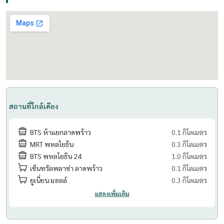
excellent location
Fully furnished and fully equipped, ready to move in
Rent: THB 21,000 per month
Sale price: THB 4.2 million
Contact for more information or to schedule a viewing.
สถานที่ใกล้เคียง
.................................
BTS ห้าแยกลาดพร้าว
0.1 กิโลเมตร
Rapeephan :
MRT พหลโยธิน
0.3 กิโลเมตร
Tel:(+66)
062 6356593
BTS พหลโยธิน 24
1.0 กิโลเมตร
Email :
rapeephan.tana@gmail.com
เซ็นทรัลพลาซ่า ลาดพร้าว
0.1 กิโลเมตร
LineID : @condo56
ยูเนี่ยน มอลล์
0.3 กิโลเมตร
https://line.me/R/ti/p/@condo56
แสดงเพิ่มเติม