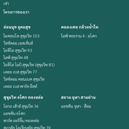
เช่า
โครงการของเรา
อ่อนนุช อุดมสุข
คลองเตย กล้วยน้ำไท
ไอคอนโด สุขุมวิท 103
ไลฟ์ พระราม 4 - อโศก
วิสซ์ดอม เอสเซ้นส์
ไอดีโอ สุขุมวิท 93
ไลฟ์ สุขุมวิท 48
ไอดีโอ โมบิ สุขุมวิท (สุขุมวิท 81)
เดอะ เบส สุขุมวิท 77
วิสซ์ดอม คอนเนค สุขุมวิท
เดอะ เบส พาร์ค อีสท์
สุขุมวิท อโศก ทองหล่อ
สยาม จุฬา สามย่าน
โอกะ เฮ้าส์ สุขุมวิท 36
แอชตัน จุฬา - สีลม
แอชตัน อโศก
พาร์ค ออริจิ้น ทองหล่อ
ศุภาลัย โอเรียนทัล สุขุมวิท 39