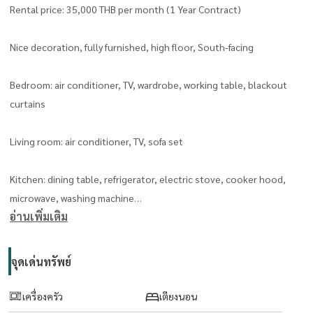
Rental price: 35,000 THB per month (1 Year Contract)
Nice decoration, fully furnished, high floor, South-facing
Bedroom: air conditioner, TV, wardrobe, working table, blackout
curtains
Living room: air conditioner, TV, sofa set
Kitchen: dining table, refrigerator, electric stove, cooker hood,
microwave, washing machine
อ่านเพิ่มเติม
Bathroom: water heater and bathtub
จุดเด่นทรัพย์
Ready to move in. Suitable for single occupants or couples seeking
a well-appointed unit in Thonglor.
เครื่องครัว
เตียงนอน