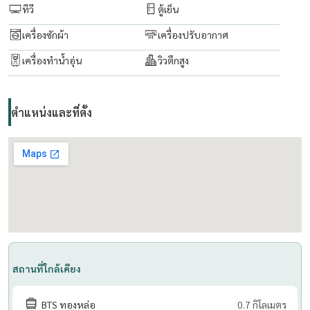
ทีวี
ตู้เย็น
Rent price : 35,000 THB./Month (1 year contract)
เครื่องซักผ้า
เครื่องปรับอากาศ
Contact for more information or to schedule a viewing.
เครื่องทำน้ำอุ่น
วิวตึกสูง
.................................
Rapeephan :
ตำแหน่งและที่ตั้ง
Tel:(+66)
062 6356593
Email :
rapeephan.tana@gmail.com
LineID : @condo56
https://line.me/R/ti/p/@condo56
สถานที่ใกล้เคียง
BTS ทองหล่อ
0.7 กิโลเมตร