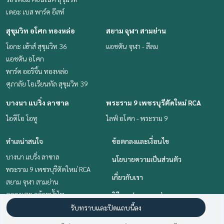
เดอะ เบส พาร์ค อีสท์
สุขุมวิท อโศก ทองหล่อ
สยาม จุฬา สามย่าน
โอกะ เฮ้าส์ สุขุมวิท 36
แอชตัน จุฬา - สีลม
แอชตัน อโศก
พาร์ค ออริจิ้น ทองหล่อ
ศุภาลัย โอเรียนทัล สุขุมวิท 39
บางนา แบริ่ง ลาซาล
พระราม 9 เพชรบุรีตัดใหม่ RCA
ไอดีโอ โอทู
ไลฟ์ อโศก - พระราม 9
ทำเลน่าสนใจ
ข้อตกลงและเงื่อนไข
บางนา แบริ่ง ลาซาล
นโยบายความเป็นส่วนตัว
พระราม 9 เพชรบุรีตัดใหม่ RCA
เกี่ยวกับเรา
สยาม จุฬา สามย่าน
คลองเตย กล้วยน้ำไท
วิธีการฝากขาย-เช่า
สุขุมวิท อโศก ทองหล่อ
รับทราบและปิดแถบนี้ลง
ติดต่อ
อ่อนนุช อุดมสุข