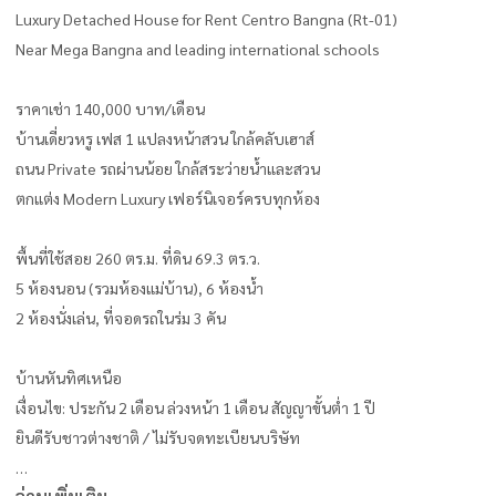
Luxury Detached House for Rent Centro Bangna (Rt-01)
Near Mega Bangna and leading international schools
ราคาเช่า 140,000 บาท/เดือน
บ้านเดี่ยวหรู เฟส 1 แปลงหน้าสวน ใกล้คลับเฮาส์
ถนน Private รถผ่านน้อย ใกล้สระว่ายน้ำและสวน
ตกแต่ง Modern Luxury เฟอร์นิเจอร์ครบทุกห้อง
พื้นที่ใช้สอย 260 ตร.ม. ที่ดิน 69.3 ตร.ว.
5 ห้องนอน (รวมห้องแม่บ้าน), 6 ห้องน้ำ
2 ห้องนั่งเล่น, ที่จอดรถในร่ม 3 คัน
บ้านหันทิศเหนือ
เงื่อนไข: ประกัน 2 เดือน ล่วงหน้า 1 เดือน สัญญาขั้นต่ำ 1 ปี
ยินดีรับชาวต่างชาติ / ไม่รับจดทะเบียนบริษัท