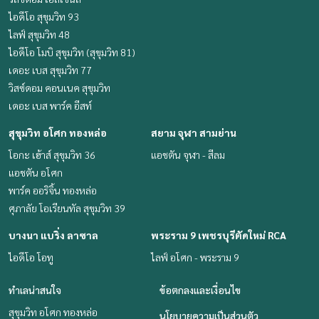
ไอดีโอ สุขุมวิท 93
ไลฟ์ สุขุมวิท 48
ไอดีโอ โมบิ สุขุมวิท (สุขุมวิท 81)
เดอะ เบส สุขุมวิท 77
วิสซ์ดอม คอนเนค สุขุมวิท
เดอะ เบส พาร์ค อีสท์
สุขุมวิท อโศก ทองหล่อ
สยาม จุฬา สามย่าน
โอกะ เฮ้าส์ สุขุมวิท 36
แอชตัน จุฬา - สีลม
แอชตัน อโศก
พาร์ค ออริจิ้น ทองหล่อ
ศุภาลัย โอเรียนทัล สุขุมวิท 39
บางนา แบริ่ง ลาซาล
พระราม 9 เพชรบุรีตัดใหม่ RCA
ไอดีโอ โอทู
ไลฟ์ อโศก - พระราม 9
ทำเลน่าสนใจ
ข้อตกลงและเงื่อนไข
สุขุมวิท อโศก ทองหล่อ
นโยบายความเป็นส่วนตัว