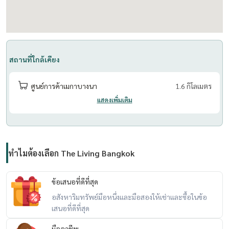
North-facing house
Terms: 2-month deposit, 1-month advance, minimum 1-year lease
Foreigners welcome / Company registration not allowed
สถานที่ใกล้เคียง
Contact for more information or to schedule a viewing.
ศูนย์การค้าเมกาบางนา
1.6 กิโลเมตร
.................................
แสดงเพิ่มเติม
Rapeephan :
Tel:(+66)
062 6356593
Email :
rapeephan.tana@gmail.com
ทำไมต้องเลือก The Living Bangkok
LineID : @condo56
https://line.me/R/ti/p/@condo56
ข้อเสนอที่ดีที่สุด
อสังหาริมทรัพย์มือหนึ่งและมือสองให้เช่าและซื้อในข้อ
เสนอที่ดีที่สุด
มืออาชีพ