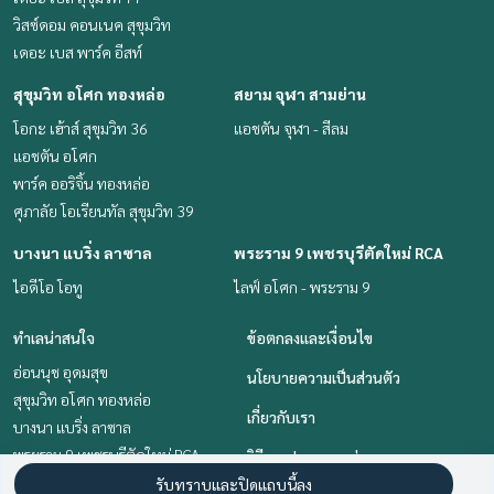
วิสซ์ดอม คอนเนค สุขุมวิท
เดอะ เบส พาร์ค อีสท์
สุขุมวิท อโศก ทองหล่อ
สยาม จุฬา สามย่าน
โอกะ เฮ้าส์ สุขุมวิท 36
แอชตัน จุฬา - สีลม
แอชตัน อโศก
พาร์ค ออริจิ้น ทองหล่อ
ศุภาลัย โอเรียนทัล สุขุมวิท 39
บางนา แบริ่ง ลาซาล
พระราม 9 เพชรบุรีตัดใหม่ RCA
ไอดีโอ โอทู
ไลฟ์ อโศก - พระราม 9
ทำเลน่าสนใจ
ข้อตกลงและเงื่อนไข
อ่อนนุช อุดมสุข
นโยบายความเป็นส่วนตัว
สุขุมวิท อโศก ทองหล่อ
เกี่ยวกับเรา
บางนา แบริ่ง ลาซาล
พระราม 9 เพชรบุรีตัดใหม่ RCA
วิธีการฝากขาย-เช่า
สยาม จุฬา สามย่าน
รับทราบและปิดแถบนี้ลง