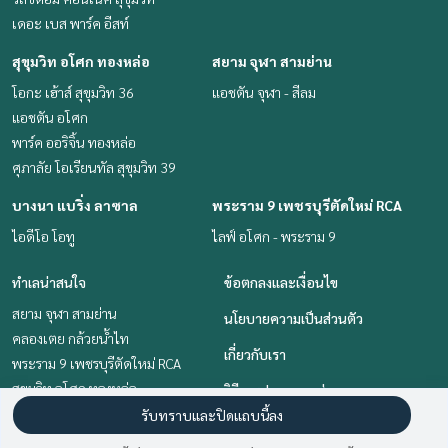
เดอะ เบส พาร์ค อีสท์
สุขุมวิท อโศก ทองหล่อ
สยาม จุฬา สามย่าน
โอกะ เฮ้าส์ สุขุมวิท 36
แอชตัน จุฬา - สีลม
แอชตัน อโศก
พาร์ค ออริจิ้น ทองหล่อ
ศุภาลัย โอเรียนทัล สุขุมวิท 39
บางนา แบริ่ง ลาซาล
พระราม 9 เพชรบุรีตัดใหม่ RCA
ไอดีโอ โอทู
ไลฟ์ อโศก - พระราม 9
ทำเลน่าสนใจ
ข้อตกลงและเงื่อนไข
สยาม จุฬา สามย่าน
นโยบายความเป็นส่วนตัว
คลองเตย กล้วยน้ำไท
เกี่ยวกับเรา
พระราม 9 เพชรบุรีตัดใหม่ RCA
สุขุมวิท อโศก ทองหล่อ
วิธีการฝากขาย-เช่า
อ่อนนุช อุดมสุข
รับทราบและปิดแถบนี้ลง
ติดต่อ
บางนา แบริ่ง ลาซาล