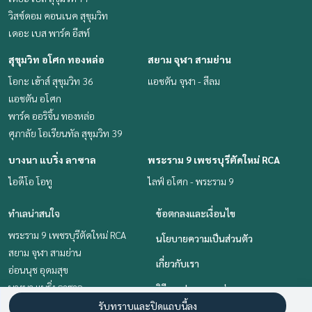
วิสซ์ดอม คอนเนค สุขุมวิท
เดอะ เบส พาร์ค อีสท์
สุขุมวิท อโศก ทองหล่อ
สยาม จุฬา สามย่าน
โอกะ เฮ้าส์ สุขุมวิท 36
แอชตัน จุฬา - สีลม
แอชตัน อโศก
พาร์ค ออริจิ้น ทองหล่อ
ศุภาลัย โอเรียนทัล สุขุมวิท 39
บางนา แบริ่ง ลาซาล
พระราม 9 เพชรบุรีตัดใหม่ RCA
ไอดีโอ โอทู
ไลฟ์ อโศก - พระราม 9
ทำเลน่าสนใจ
ข้อตกลงและเงื่อนไข
พระราม 9 เพชรบุรีตัดใหม่ RCA
นโยบายความเป็นส่วนตัว
สยาม จุฬา สามย่าน
เกี่ยวกับเรา
อ่อนนุช อุดมสุข
บางนา แบริ่ง ลาซาล
วิธีการฝากขาย-เช่า
คลองเตย กล้วยน้ำไท
รับทราบและปิดแถบนี้ลง