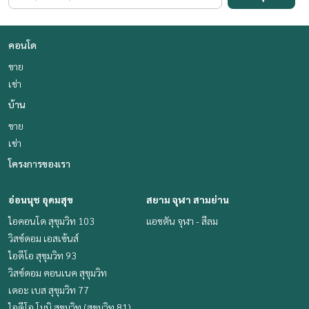
คอนโด
ขาย
เช่า
บ้าน
ขาย
เช่า
โครงการของเรา
อ่อนนุช อุดมสุข
สยาม จุฬา สามย่าน
ไอคอนโด สุขุมวิท 103
แอชตัน จุฬา - สีลม
วิสซ์ดอม เอสเซ้นส์
ไอดีโอ สุขุมวิท 93
วิสซ์ดอม คอนเนค สุขุมวิท
เดอะ เบส สุขุมวิท 77
ไอดีโอ โมบิ สุขุมวิท (สุขุมวิท 81)