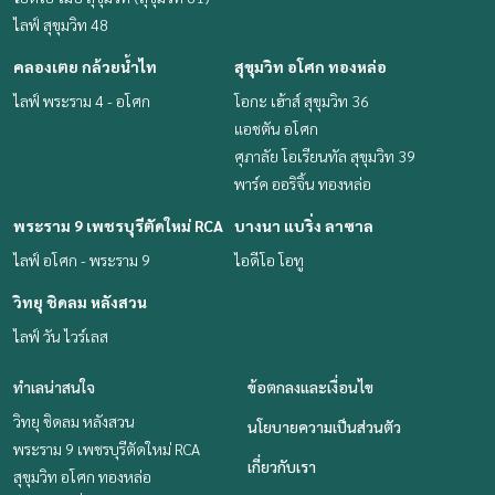
ไลฟ์ สุขุมวิท 48
คลองเตย กล้วยน้ำไท
สุขุมวิท อโศก ทองหล่อ
ไลฟ์ พระราม 4 - อโศก
โอกะ เฮ้าส์ สุขุมวิท 36
แอชตัน อโศก
ศุภาลัย โอเรียนทัล สุขุมวิท 39
พาร์ค ออริจิ้น ทองหล่อ
พระราม 9 เพชรบุรีตัดใหม่ RCA
บางนา แบริ่ง ลาซาล
ไลฟ์ อโศก - พระราม 9
ไอดีโอ โอทู
วิทยุ ชิดลม หลังสวน
ไลฟ์ วัน ไวร์เลส
ทำเลน่าสนใจ
ข้อตกลงและเงื่อนไข
วิทยุ ชิดลม หลังสวน
นโยบายความเป็นส่วนตัว
พระราม 9 เพชรบุรีตัดใหม่ RCA
เกี่ยวกับเรา
สุขุมวิท อโศก ทองหล่อ