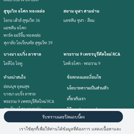
สุขุมวิท อโศก ทองหล่อ
สยาม จุฬา สามย่าน
โอกะ เฮ้าส์ สุขุมวิท 36
แอชตัน จุฬา - สีลม
แอชตัน อโศก
พาร์ค ออริจิ้น ทองหล่อ
ศุภาลัย โอเรียนทัล สุขุมวิท 39
บางนา แบริ่ง ลาซาล
พระราม 9 เพชรบุรีตัดใหม่ RCA
ไอดีโอ โอทู
ไลฟ์ อโศก - พระราม 9
ทำเลน่าสนใจ
ข้อตกลงและเงื่อนไข
อ่อนนุช อุดมสุข
นโยบายความเป็นส่วนตัว
บางนา แบริ่ง ลาซาล
เกี่ยวกับเรา
พระราม 9 เพชรบุรีตัดใหม่ RCA
สุขุมวิท อโศก ทองหล่อ
วิธีการฝากขาย-เช่า
สยาม จุฬา สามย่าน
รับทราบและปิดแถบนี้ลง
ติดต่อ
คลองเตย กล้วยน้ำไท
เราใช้คุกกี้เพื่อให้ท่านได้ข้อมูลที่ต้องการ แสดงเนื้อหาและ