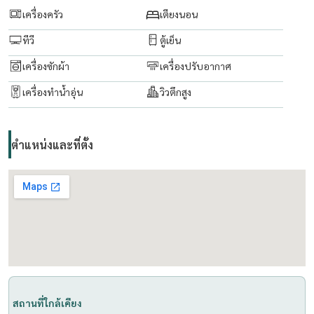
( line ID : @livingbkk ) please put " @ "
เครื่องครัว
เตียงนอน
ทีวี
ตู้เย็น
line :
https://lin.ee/boiktJ6
เครื่องซักผ้า
เครื่องปรับอากาศ
Email:
maturod1218@gmail.com
เครื่องทำน้ำอุ่น
วิวตึกสูง
www. thelivingbkk.com (บริษัท เดอะ ลิฟวิ่งแบงค็อก จำกัด)
ที่ปรึกษาและบริการ ซื้อ-ขาย-เช่า อสังหาริมทรัพย์ ยินดีให้บริการค่ะ
ตำแหน่งและที่ตั้ง
สถานที่ใกล้เคียง