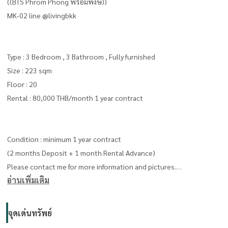
((BTS Phrom Phong พร้อมพงษ์))
MK-02 line @livingbkk
Type : 3 Bedroom , 3 Bathroom , Fully furnished
Size : 223 sqm
Floor : 20
Rental : 80,000 THB/month 1 year contract
Condition : minimum 1 year contract
(2 months Deposit + 1 month Rental Advance)
Please contact me for more information and pictures.
อ่านเพิ่มเติม
Khun Toey เตย :
จุดเด่นทรัพย์
Line id/ Tel:
0909653663