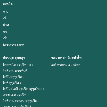
คอนโด
ขาย
เช่า
บ้าน
ขาย
เช่า
โครงการของเรา
อ่อนนุช อุดมสุข
คลองเตย กล้วยน้ำไท
ไอคอนโด สุขุมวิท 103
ไลฟ์ พระราม 4 - อโศก
วิสซ์ดอม เอสเซ้นส์
ไอดีโอ สุขุมวิท 93
ไลฟ์ สุขุมวิท 48
ไอดีโอ โมบิ สุขุมวิท (สุขุมวิท 81)
เดอะ เบส สุขุมวิท 77
วิสซ์ดอม คอนเนค สุขุมวิท
เดอะ เบส พาร์ค อีสท์