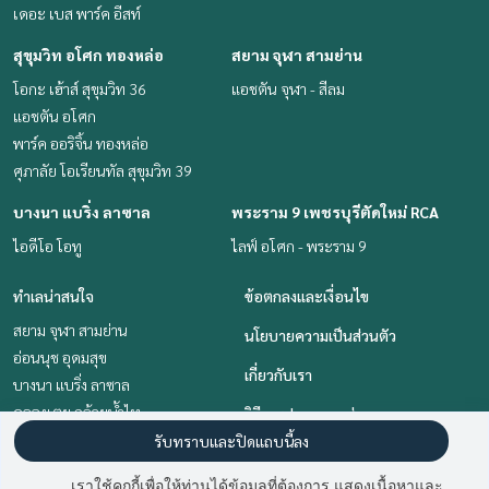
เดอะ เบส พาร์ค อีสท์
สุขุมวิท อโศก ทองหล่อ
สยาม จุฬา สามย่าน
โอกะ เฮ้าส์ สุขุมวิท 36
แอชตัน จุฬา - สีลม
แอชตัน อโศก
พาร์ค ออริจิ้น ทองหล่อ
ศุภาลัย โอเรียนทัล สุขุมวิท 39
บางนา แบริ่ง ลาซาล
พระราม 9 เพชรบุรีตัดใหม่ RCA
ไอดีโอ โอทู
ไลฟ์ อโศก - พระราม 9
ทำเลน่าสนใจ
ข้อตกลงและเงื่อนไข
สยาม จุฬา สามย่าน
นโยบายความเป็นส่วนตัว
อ่อนนุช อุดมสุข
เกี่ยวกับเรา
บางนา แบริ่ง ลาซาล
คลองเตย กล้วยน้ำไท
วิธีการฝากขาย-เช่า
สุขุมวิท อโศก ทองหล่อ
รับทราบและปิดแถบนี้ลง
ติดต่อ
พระราม 9 เพชรบุรีตัดใหม่ RCA
เราใช้คุกกี้เพื่อให้ท่านได้ข้อมูลที่ต้องการ แสดงเนื้อหาและ