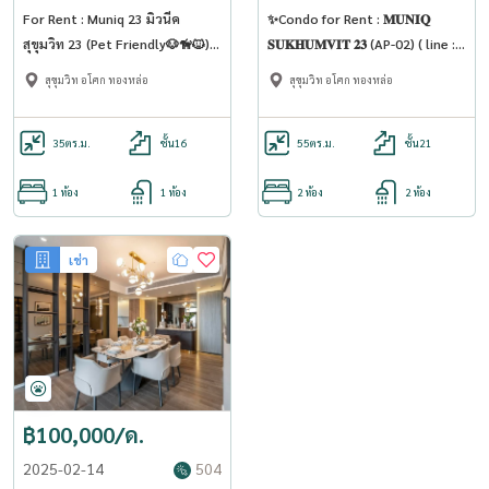
For Rent : Muniq 23 มิวนีค
✨Condo for Rent : 𝐌𝐔𝐍𝐈𝐐
สุขุมวิท 23 (Pet Friendly🐶🦮🐱) -
𝐒𝐔𝐊𝐇𝐔𝐌𝐕𝐈𝐓 𝟐𝟑 (AP-02) ( line :
(ST-02)
@condo91 )
สุขุมวิท อโศก ทองหล่อ
สุขุมวิท อโศก ทองหล่อ
35
ตร.ม.
ชั้น16
55
ตร.ม.
ชั้น21
1 ห้อง
1 ห้อง
2 ห้อง
2 ห้อง
เช่า
฿100,000/ด.
2025-02-14
504