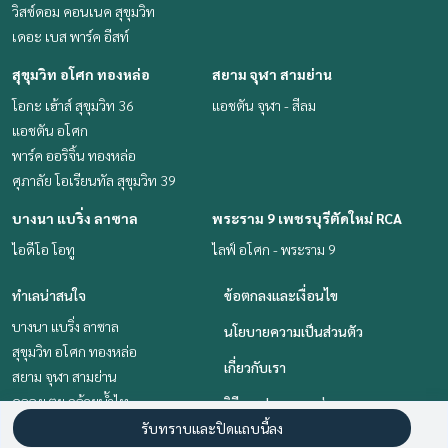
วิสซ์ดอม คอนเนค สุขุมวิท
เดอะ เบส พาร์ค อีสท์
สุขุมวิท อโศก ทองหล่อ
สยาม จุฬา สามย่าน
โอกะ เฮ้าส์ สุขุมวิท 36
แอชตัน จุฬา - สีลม
แอชตัน อโศก
พาร์ค ออริจิ้น ทองหล่อ
ศุภาลัย โอเรียนทัล สุขุมวิท 39
บางนา แบริ่ง ลาซาล
พระราม 9 เพชรบุรีตัดใหม่ RCA
ไอดีโอ โอทู
ไลฟ์ อโศก - พระราม 9
ทำเลน่าสนใจ
ข้อตกลงและเงื่อนไข
บางนา แบริ่ง ลาซาล
นโยบายความเป็นส่วนตัว
สุขุมวิท อโศก ทองหล่อ
เกี่ยวกับเรา
สยาม จุฬา สามย่าน
คลองเตย กล้วยน้ำไท
วิธีการฝากขาย-เช่า
พระราม 9 เพชรบุรีตัดใหม่ RCA
รับทราบและปิดแถบนี้ลง
ติดต่อ