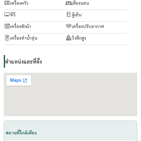
Line id/ Tel:
0909653663
เครื่องครัว
เตียงนอน
( line ID : @livingbkk ) please put " @ "
ทีวี
ตู้เย็น
เครื่องซักผ้า
เครื่องปรับอากาศ
line :
https://lin.ee/boiktJ6
เครื่องทำน้ำอุ่น
วิวตึกสูง
Email:
maturod1218@gmail.com
www. thelivingbkk.com (บริษัท เดอะ ลิฟวิ่งแบงค็อก จำกัด)
ที่ปรึกษาและบริการ ซื้อ-ขาย-เช่า อสังหาริมทรัพย์ ยินดีให้บริการค่ะ
ตำแหน่งและที่ตั้ง
สถานที่ใกล้เคียง