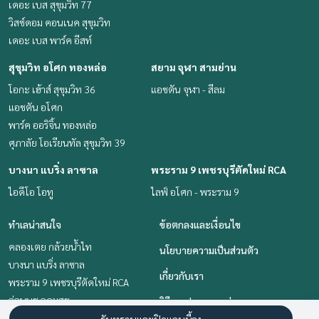
เดอะ เบส สุขุมวิท 77
วิสซ์ดอม คอนเนค สุขุมวิท
เดอะ เบส พาร์ค อีสท์
สุขุมวิท อโศก ทองหล่อ
สยาม จุฬา สามย่าน
โอกะ เฮ้าส์ สุขุมวิท 36
แอชตัน จุฬา - สีลม
แอชตัน อโศก
พาร์ค ออริจิ้น ทองหล่อ
ศุภาลัย โอเรียนทัล สุขุมวิท 39
บางนา แบริ่ง ลาซาล
พระราม 9 เพชรบุรีตัดใหม่ RCA
ไอดีโอ โอทู
ไลฟ์ อโศก - พระราม 9
ทำเลน่าสนใจ
ข้อตกลงและเงื่อนไข
คลองเตย กล้วยน้ำไท
นโยบายความเป็นส่วนตัว
บางนา แบริ่ง ลาซาล
เกี่ยวกับเรา
พระราม 9 เพชรบุรีตัดใหม่ RCA
อ่อนนุช อุดมสุข
วิธีการฝากขาย-เช่า
สยาม จุฬา สามย่าน