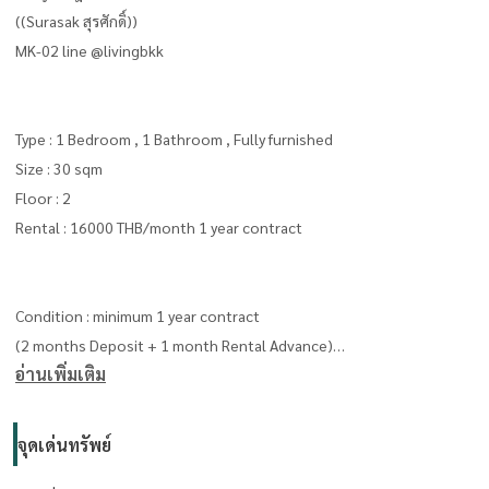
((Surasak สุรศักดิ์))
MK-02 line @livingbkk
Type : 1 Bedroom , 1 Bathroom , Fully furnished
Size : 30 sqm
Floor : 2
Rental : 16000 THB/month 1 year contract
Condition : minimum 1 year contract
(2 months Deposit + 1 month Rental Advance)
อ่านเพิ่มเติม
Please contact me for more information and pictures.
Khun Toey เตย :
จุดเด่นทรัพย์