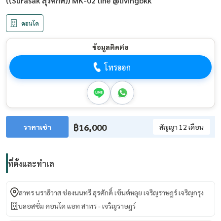
((Surasak สุรศักดิ์)) MK-02 line @livingbkk
คอนโด
ข้อมูลติดต่อ
โทรออก
฿16,000
ราคาเช่า
สัญญา 12 เดือน
ที่ตั้งและทำเล
สาทร นราธิวาส ช่องนนทรี สุรศักดิ์ เซ้นต์หลุย เจริญราษฎร์ เจริญกรุง
บลอสซั่ม คอนโด แอท สาทร - เจริญราษฎร์