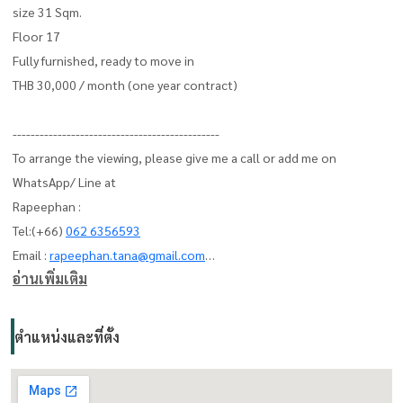
size 31 Sqm.
Floor 17
Fully furnished, ready to move in
THB 30,000 / month (one year contract)
----------------------------------------------
To arrange the viewing, please give me a call or add me on
WhatsApp/ Line at
Rapeephan :
Tel:(+66)
062 6356593
Email :
rapeephan.tana@gmail.com
อ่านเพิ่มเติม
LineID : @condo56
https://line.me/R/ti/p/@condo56
www.thelivingbangkok.com
ตำแหน่งและที่ตั้ง