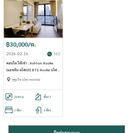
฿30,000/ด.
2026-02-16
162
คอนโด ให้เช่า : Ashton Asoke
(แอชตัน อโศก)(( BTS Asoke อโศก
)) MK-02 line @livingbkk
สุขุมวิท อโศก ทองหล่อ
31
ตร.ม.
ชั้น17
1 ห้อง
1 ห้อง
ติดต่อสอบถาม