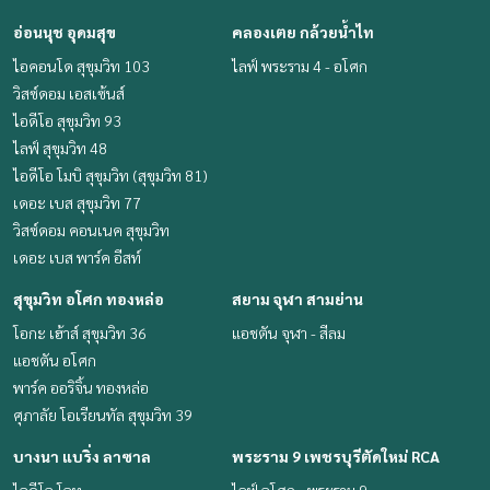
อ่อนนุช อุดมสุข
คลองเตย กล้วยน้ำไท
ไอคอนโด สุขุมวิท 103
ไลฟ์ พระราม 4 - อโศก
วิสซ์ดอม เอสเซ้นส์
ไอดีโอ สุขุมวิท 93
ไลฟ์ สุขุมวิท 48
ไอดีโอ โมบิ สุขุมวิท (สุขุมวิท 81)
เดอะ เบส สุขุมวิท 77
วิสซ์ดอม คอนเนค สุขุมวิท
เดอะ เบส พาร์ค อีสท์
สุขุมวิท อโศก ทองหล่อ
สยาม จุฬา สามย่าน
โอกะ เฮ้าส์ สุขุมวิท 36
แอชตัน จุฬา - สีลม
แอชตัน อโศก
พาร์ค ออริจิ้น ทองหล่อ
ศุภาลัย โอเรียนทัล สุขุมวิท 39
บางนา แบริ่ง ลาซาล
พระราม 9 เพชรบุรีตัดใหม่ RCA
ไอดีโอ โอทู
ไลฟ์ อโศก - พระราม 9