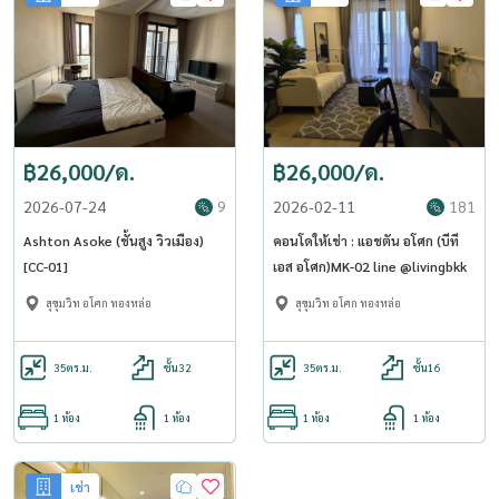
฿26,000/ด.
฿26,000/ด.
2026-07-24
9
2026-02-11
181
Ashton Asoke (ชั้นสูง วิวเมือง)
คอนโดให้เช่า : แอชตัน อโศก (บีที
[CC-01]
เอส อโศก)MK-02 line @livingbkk
สุขุมวิท อโศก ทองหล่อ
สุขุมวิท อโศก ทองหล่อ
35
ตร.ม.
ชั้น32
35
ตร.ม.
ชั้น16
1 ห้อง
1 ห้อง
1 ห้อง
1 ห้อง
เช่า