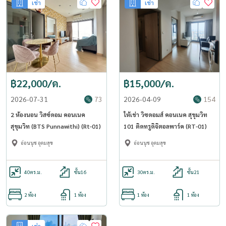
เช่า
เช่า
฿22,000/ด.
฿15,000/ด.
2026-07-31
73
2026-04-09
154
2 ห้องนอน วิสซ์ดอม คอนเนค
ให้เช่า วิซดอมส์ คอนเนค สุขุมวิท
สุขุมวิท (BTS Punnawithi) (Rt-01)
101 ติดทรูดิจิตอลพาร์ค (RT-01)
อ่อนนุช อุดมสุข
อ่อนนุช อุดมสุข
40
ตร.ม.
ชั้น16
30
ตร.ม.
ชั้น21
2 ห้อง
1 ห้อง
1 ห้อง
1 ห้อง