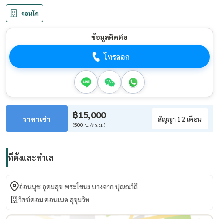
คอนโด
ข้อมูลติดต่อ
โทรออก
฿15,000
ราคาเช่า
สัญญา 12 เดือน
(500 บ./ตร.ม.)
ที่ตั้งและทำเล
อ่อนนุช อุดมสุข พระโขนง บางจาก ปุณณวิถี
วิสซ์ดอม คอนเนค สุขุมวิท