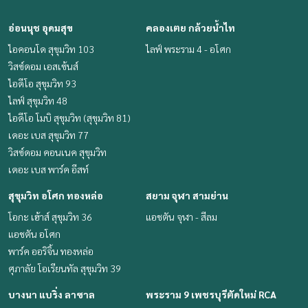
อ่อนนุช อุดมสุข
คลองเตย กล้วยน้ำไท
ไอคอนโด สุขุมวิท 103
ไลฟ์ พระราม 4 - อโศก
วิสซ์ดอม เอสเซ้นส์
ไอดีโอ สุขุมวิท 93
ไลฟ์ สุขุมวิท 48
ไอดีโอ โมบิ สุขุมวิท (สุขุมวิท 81)
เดอะ เบส สุขุมวิท 77
วิสซ์ดอม คอนเนค สุขุมวิท
เดอะ เบส พาร์ค อีสท์
สุขุมวิท อโศก ทองหล่อ
สยาม จุฬา สามย่าน
โอกะ เฮ้าส์ สุขุมวิท 36
แอชตัน จุฬา - สีลม
แอชตัน อโศก
พาร์ค ออริจิ้น ทองหล่อ
ศุภาลัย โอเรียนทัล สุขุมวิท 39
บางนา แบริ่ง ลาซาล
พระราม 9 เพชรบุรีตัดใหม่ RCA