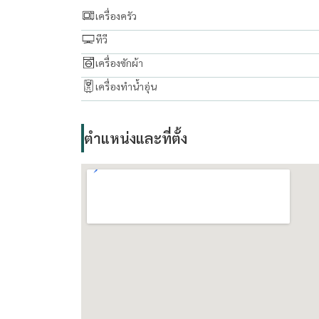
Line id/ Tel:
0909653663
เครื่องครัว
( line ID : @livingbkk ) please put " @ "
ทีวี
เครื่องซักผ้า
line :
https://lin.ee/boiktJ6
เครื่องทำน้ำอุ่น
Email:
maturod1218@gmail.com
www. thelivingbkk.com (บริษัท เดอะ ลิฟวิ่งแบงค็อ
ตำแหน่งและที่ตั้ง
ที่ปรึกษาและบริการ ซื้อ-ขาย-เช่า อสังหาริมทรัพย์ ยิ