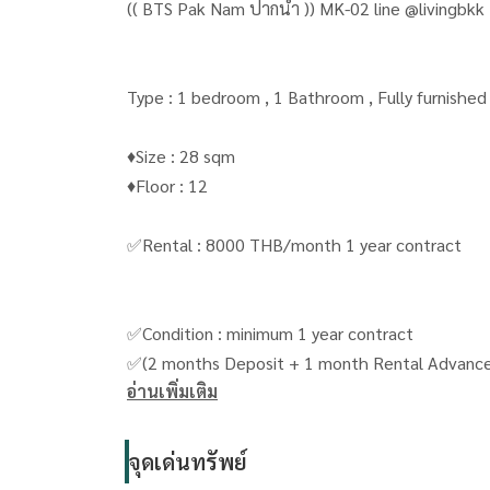
(( BTS Pak Nam ปากน้ำ )) MK-02 line @livingbkk
♦️Size : 28 sqm
♦️Floor : 12
✅Rental : 8000 THB/month 1 year contract
✅Condition : minimum 1 year contract
✅(2 months Deposit + 1 month Rental Advan
อ่านเพิ่มเติม
Please contact me for more information and pic
Khun Toey เตย :
จุดเด่นทรัพย์