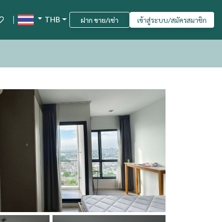
THB
ฝาก ขาย/เช่า
เข้าสู่ระบบ/สมัครสมาชิก