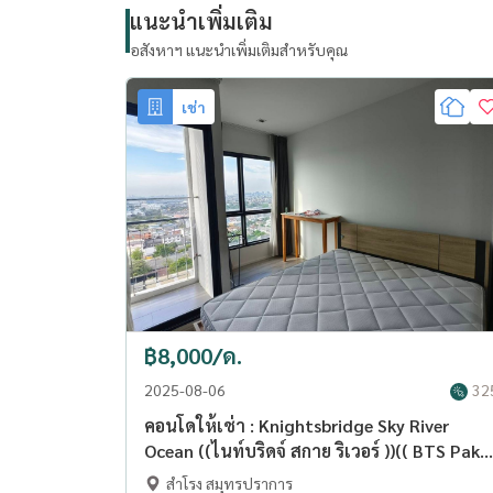
แนะนำเพิ่มเติม
อสังหาฯ แนะนำเพิ่มเติมสำหรับคุณ
เช่า
฿8,000/ด.
2025-08-06
32
คอนโดให้เช่า : Knightsbridge Sky River
Ocean ((ไนท์บริดจ์ สกาย ริเวอร์ ))(( BTS Pak
Nam )) MK-02 line @livingbkk
สำโรง สมุทรปราการ