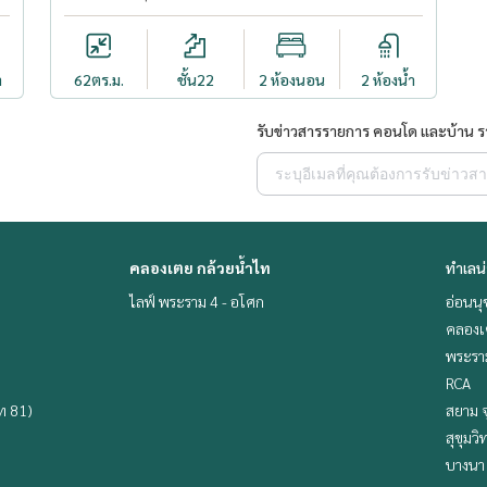
ำ
62
ตร.ม.
ชั้น22
2 ห้องนอน
2 ห้องน้ำ
รับข่าวสารรายการ คอนโด และบ้าน 
คลองเตย กล้วยน้ำไท
ทำเลน
ไลฟ์ พระราม 4 - อโศก
อ่อนนุ
คลองเ
พระราม
RCA
ิท 81)
สยาม จ
สุขุมว
บางนา 