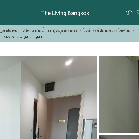
The Living Bangkok
ู่เจ้าสมิงพราย ศรีด่าน ปากน้ำ บางปู สมุทรปราการ
ไนท์บริดจ์ สกายริเวอร์ โอเชียน
Condo For Rent Knightsbridge Sky River Ocean( BTS Pak Nam ) MK-02 Line @livingbkk