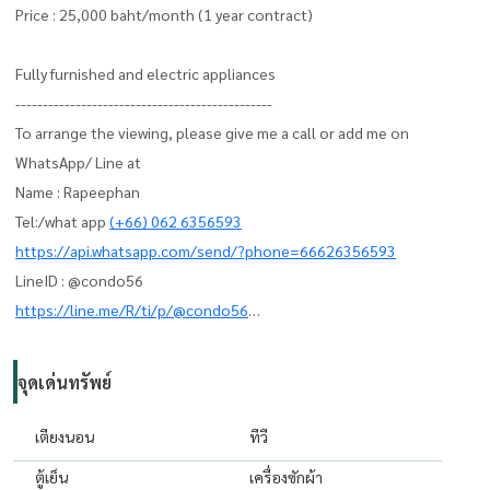
Price : 25,000 baht/month (1 year contract)
Fully furnished and electric appliances
-----------------------------------------------
To arrange the viewing, please give me a call or add me on
WhatsApp/ Line at
Name : Rapeephan
Tel:/what app
(+66) 062 6356593
https://api.whatsapp.com/send/?phone=66626356593
LineID : @condo56
https://line.me/R/ti/p/@condo56
www.thelivingbkk.com (บริษัท เดอะ ลีฟวิ่ง แบงค็อก)
จุดเด่นทรัพย์
รับฝาก ขาย เช่า คอนโด บ้าน และอสังหาทรัพย์ทุกประเภท
เตียงนอน
ทีวี
ตู้เย็น
เครื่องซักผ้า