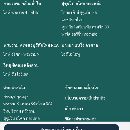
คลองเตย กล้วยน้ำไท
สุขุมวิท อโศก ทองหล่อ
ไลฟ์ พระราม 4 - อโศก
โอกะ เฮ้าส์ สุขุมวิท 36
แอชตัน อโศก
ศุภาลัย โอเรียนทัล สุขุมวิท 39
พาร์ค ออริจิ้น ทองหล่อ
พระราม 9 เพชรบุรีตัดใหม่ RCA
บางนา แบริ่ง ลาซาล
ไลฟ์ อโศก - พระราม 9
ไอดีโอ โอทู
วิทยุ ชิดลม หลังสวน
ไลฟ์ วัน ไวร์เลส
ทำเลน่าสนใจ
ข้อตกลงและเงื่อนไข
อ่อนนุช อุดมสุข
นโยบายความเป็นส่วนตัว
พระราม 9 เพชรบุรีตัดใหม่ RCA
เกี่ยวกับเรา
วิทยุ ชิดลม หลังสวน
สุขุมวิท อโศก ทองหล่อ
วิธีการฝากขาย-เช่า
สยาม จุฬา สามย่าน
ติดต่อ
รับทราบและปิดแถบนี้ลง