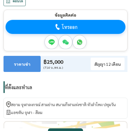
คอนโด
ข้อมูลติดต่อ
โทรออก
฿25,000
ราคาเช่า
สัญญา 12 เดือน
(714 บ./ตร.ม.)
ที่ตั้งและทำเล
สยาม จุฬาลงกรณ์ สามย่าน สนามกีฬาแห่งชาติ หัวลำโพง ปทุมวัน
แอชตัน จุฬา - สีลม