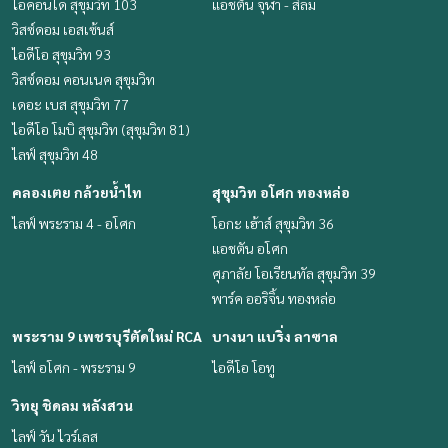
ไอคอนโด สุขุมวิท 103
แอชตัน จุฬา - สีลม
วิสซ์ดอม เอสเซ้นส์
ไอดีโอ สุขุมวิท 93
วิสซ์ดอม คอนเนค สุขุมวิท
เดอะ เบส สุขุมวิท 77
ไอดีโอ โมบิ สุขุมวิท (สุขุมวิท 81)
ไลฟ์ สุขุมวิท 48
คลองเตย กล้วยน้ำไท
สุขุมวิท อโศก ทองหล่อ
ไลฟ์ พระราม 4 - อโศก
โอกะ เฮ้าส์ สุขุมวิท 36
แอชตัน อโศก
ศุภาลัย โอเรียนทัล สุขุมวิท 39
พาร์ค ออริจิ้น ทองหล่อ
พระราม 9 เพชรบุรีตัดใหม่ RCA
บางนา แบริ่ง ลาซาล
ไลฟ์ อโศก - พระราม 9
ไอดีโอ โอทู
วิทยุ ชิดลม หลังสวน
ไลฟ์ วัน ไวร์เลส