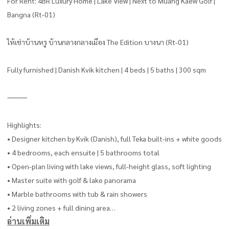
For Rent: 4BR Luxury Home | Lake View | Next to Muang Kaew Golf |
Bangna (Rt-01)
ให้เช่าบ้านหรู บ้านกลางกลางเมือง The Edition บางนา (Rt-01)
Fully furnished | Danish Kvik kitchen | 4 beds | 5 baths | 300 sqm
⸻
Highlights:
• Designer kitchen by Kvik (Danish), full Teka built-ins + white goods
• 4 bedrooms, each ensuite | 5 bathrooms total
• Open-plan living with lake views, full-height glass, soft lighting
• Master suite with golf & lake panorama
• Marble bathrooms with tub & rain showers
• 2 living zones + full dining area
อ่านเพิ่มเติม
• Fully air-conditioned, custom furniture, blackout curtains