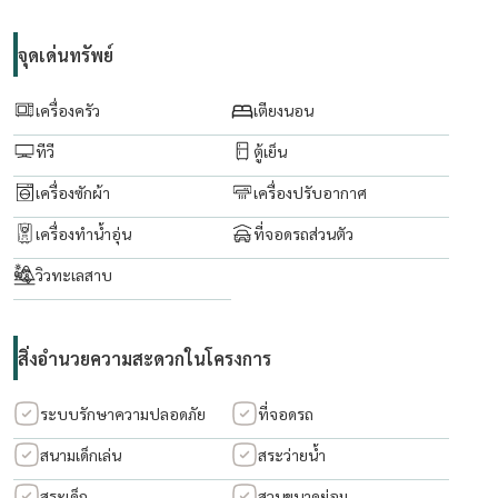
⸻
จุดเด่นทรัพย์
Estate & Location:
เครื่องครัว
เตียงนอน
• Gated community with only 38 units
ทีวี
ตู้เย็น
• Pool, gym, co-working space, kids’ playground
เครื่องซักผ้า
เครื่องปรับอากาศ
• Next to Muang Kaew Golf Course
• 5 min to Mega Bangna, IKEA, expressway
เครื่องทำน้ำอุ่น
ที่จอดรถส่วนตัว
• Near top int’l schools (Concordian, Berkeley)
วิวทะเลสาบ
• 20 min to Suvarnabhumi Airport
⸻
สิ่งอำนวยความสะดวกในโครงการ
Rent: ฿95,000 month
ระบบรักษาความปลอดภัย
ที่จอดรถ
Available: Now | Lease: 12+ months
สนามเด็กเล่น
สระว่ายน้ำ
สระเด็ก
สวนขนาดย่อม