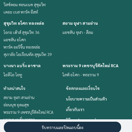
วิสซ์ดอม คอนเนค สุขุมวิท
เดอะ เบส พาร์ค อีสท์
สุขุมวิท อโศก ทองหล่อ
สยาม จุฬา สามย่าน
โอกะ เฮ้าส์ สุขุมวิท 36
แอชตัน จุฬา - สีลม
แอชตัน อโศก
พาร์ค ออริจิ้น ทองหล่อ
ศุภาลัย โอเรียนทัล สุขุมวิท 39
บางนา แบริ่ง ลาซาล
พระราม 9 เพชรบุรีตัดใหม่ RCA
ไอดีโอ โอทู
ไลฟ์ อโศก - พระราม 9
ทำเลน่าสนใจ
ข้อตกลงและเงื่อนไข
สยาม จุฬา สามย่าน
นโยบายความเป็นส่วนตัว
อ่อนนุช อุดมสุข
เกี่ยวกับเรา
พระราม 9 เพชรบุรีตัดใหม่ RCA
บางนา แบริ่ง ลาซาล
วิธีการฝากขาย-เช่า
สุขุมวิท อโศก ทองหล่อ
รับทราบและปิดแถบนี้ลง
ติดต่อ