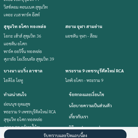
วิสซ์ดอม คอนเนค สุขุมวิท
เดอะ เบส พาร์ค อีสท์
สุขุมวิท อโศก ทองหล่อ
สยาม จุฬา สามย่าน
โอกะ เฮ้าส์ สุขุมวิท 36
แอชตัน จุฬา - สีลม
แอชตัน อโศก
พาร์ค ออริจิ้น ทองหล่อ
ศุภาลัย โอเรียนทัล สุขุมวิท 39
บางนา แบริ่ง ลาซาล
พระราม 9 เพชรบุรีตัดใหม่ RCA
ไอดีโอ โอทู
ไลฟ์ อโศก - พระราม 9
ทำเลน่าสนใจ
ข้อตกลงและเงื่อนไข
อ่อนนุช อุดมสุข
นโยบายความเป็นส่วนตัว
พระราม 9 เพชรบุรีตัดใหม่ RCA
เกี่ยวกับเรา
สุขุมวิท อโศก ทองหล่อ
คลองเตย กล้วยน้ำไท
วิธีการฝากขาย-เช่า
สยาม จุฬา สามย่าน
รับทราบและปิดแถบนี้ลง