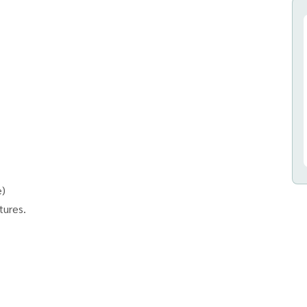
d
ce)
tures.