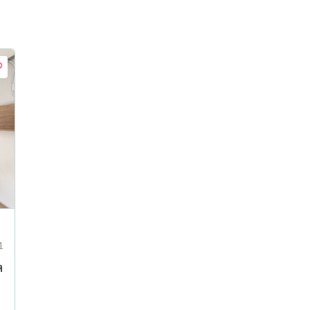
1
ต
-