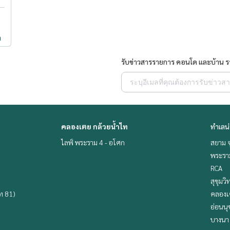
ำ
รับข่าวสารรายการ คอนโด และบ้าน 
คลองเตย กล้วยน้ำไท
ทำเลน
ไลฟ์ พระราม 4 - อโศก
สยาม จ
พระราม
RCA
สุขุมว
ิท 81)
คลองเ
อ่อนนุ
บางนา 