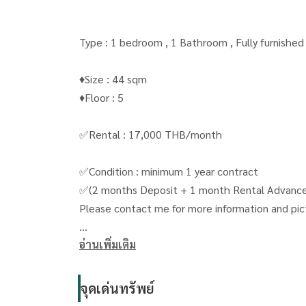
Type : 1 bedroom , 1 Bathroom , Fully furnishe
♦️Size : 44 sqm
♦️Floor : 5
✅Rental : 17,000 THB/month
✅Condition : minimum 1 year contract
✅(2 months Deposit + 1 month Rental Advan
Please contact me for more information and pic
อ่านเพิ่มเติม
Khun Toey เตย :
Line id/ Tel:
0909653663
จุดเด่นทรัพย์
( line ID : @livingbkk ) please put " @ "