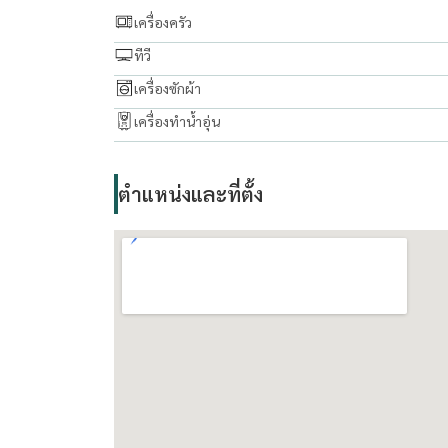
เครื่องครัว
line :
https://lin.ee/boiktJ6
ทีวี
เครื่องซักผ้า
Email:
maturod1218@gmail.com
เครื่องทำน้ำอุ่น
www. thelivingbkk.com (บริษัท เดอะ ลิฟวิ่งแบงค็อ
ที่ปรึกษาและบริการ ซื้อ-ขาย-เช่า อสังหาริมทรัพย์ ยิ
ตำแหน่งและที่ตั้ง