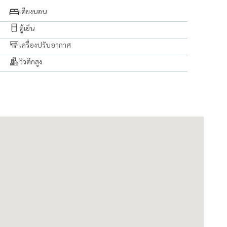
เตียงนอน
ตู้เย็น
เครื่องปรับอากาศ
วิวตึกสูง
ก จำกัด)
นดีให้บริการค่ะ