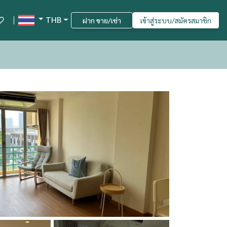
THB
ฝาก ขาย/เช่า
เข้าสู่ระบบ/สมัครสมาชิก