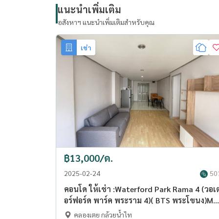
แนะนำเพิ่มเติม
อสังหาฯ แนะนำเพิ่มเติมสำหรับคุณ
เช่า
฿13,000/ด.
2025-02-24
50
คอนโด ให้เช่า :Waterford Park Rama 4 (วอเ
อร์ฟอร์ด พาร์ค พระราม 4)( BTS พระโขนง)MK
02 line @livingbkk
คลองเตย กล้วยน้ำไท