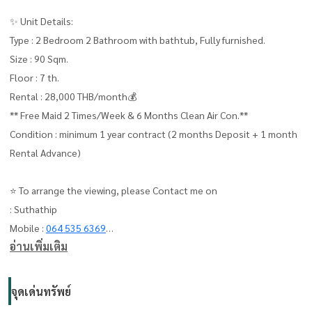
✨ Unit Details:
Type : 2 Bedroom 2 Bathroom with bathtub, Fully furnished.
Size : 90 Sqm.
Floor : 7 th.
Rental : 28,000 THB/month💰
** Free Maid 2 Times/Week & 6 Months Clean Air Con.**
Condition : minimum 1 year contract (2 months Deposit + 1 month
Rental Advance)
⭐ To arrange the viewing, please Contact me on
: Suthathip
Mobile :
064 535 6369
อ่านเพิ่มเติม
Whats app :
+66645356369
Line OA : @condo78
จุดเด่นทรัพย์
The Living Bangkok (บริษัท เดอะ ลีฟวิ่ง แบงค็อก)