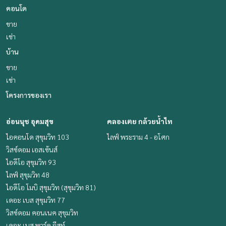
คอนโด
ขาย
เช่า
บ้าน
ขาย
เช่า
โครงการของเรา
อ่อนนุช อุดมสุข
คลองเตย กล้วยน้ำไท
ไอคอนโด สุขุมวิท 103
ไลฟ์ พระราม 4 - อโศก
วิสซ์ดอม เอสเซ้นส์
ไอดีโอ สุขุมวิท 93
ไลฟ์ สุขุมวิท 48
ไอดีโอ โมบิ สุขุมวิท (สุขุมวิท 81)
เดอะ เบส สุขุมวิท 77
วิสซ์ดอม คอนเนค สุขุมวิท
เดอะ เบส พาร์ค อีสท์