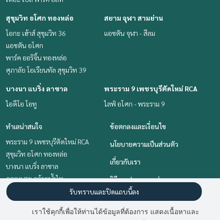
สุขุมวิท อโศก ทองหล่อ
สยาม จุฬา สามย่าน
โอกะ เฮ้าส์ สุขุมวิท 36
แอชตัน จุฬา - สีลม
แอชตัน อโศก
พาร์ค ออริจิ้น ทองหล่อ
ศุภาลัย โอเรียนทัล สุขุมวิท 39
บางนา แบริ่ง ลาซาล
พระราม 9 เพชรบุรีตัดใหม่ RCA
ไอดีโอ โอทู
ไลฟ์ อโศก - พระราม 9
ทำเลน่าสนใจ
ข้อตกลงและเงื่อนไข
พระราม 9 เพชรบุรีตัดใหม่ RCA
นโยบายความเป็นส่วนตัว
สุขุมวิท อโศก ทองหล่อ
เกี่ยวกับเรา
บางนา แบริ่ง ลาซาล
คลองเตย กล้วยน้ำไท
วิธีการฝากขาย-เช่า
อ่อนนุช อุดมสุข
รับทราบและปิดแถบนี้ลง
ติดต่อ
สยาม จุฬา สามย่าน
เราใช้คุกกี้เพื่อให้ท่านได้ข้อมูลที่ต้องการ แสดงเนื้อหาและ