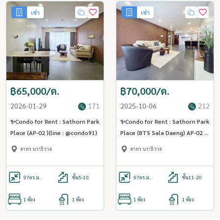
เช่า
เช่า
฿65,000/ด.
฿70,000/ด.
2026-01-29
171
2025-10-06
212
✨Condo for Rent : Sathorn Park
✨Condo for Rent : Sathorn Park
Place (AP-02 )(line : @condo91)
Place (BTS Sala Daeng) AP-02 (
line : @condo91 )
สาทร นราธิวาส
สาทร นราธิวาส
97
ตร.ม.
ชั้น5-10
97
ตร.ม.
ชั้น11-20
1 ห้อง
1 ห้อง
1 ห้อง
1 ห้อง