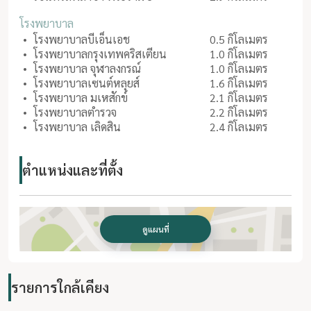
โรงพยาบาล
โรงพยาบาลบีเอ็นเอช
0.5 กิโลเมตร
โรงพยาบาลกรุงเทพคริสเตียน
1.0 กิโลเมตร
โรงพยาบาล จุฬาลงกรณ์
1.0 กิโลเมตร
โรงพยาบาลเซนต์หลุยส์
1.6 กิโลเมตร
โรงพยาบาล มเหสักข์
2.1 กิโลเมตร
โรงพยาบาลตำรวจ
2.2 กิโลเมตร
โรงพยาบาล เลิดสิน
2.4 กิโลเมตร
ตำแหน่งและที่ตั้ง
ดูแผนที่
รายการใกล้เคียง