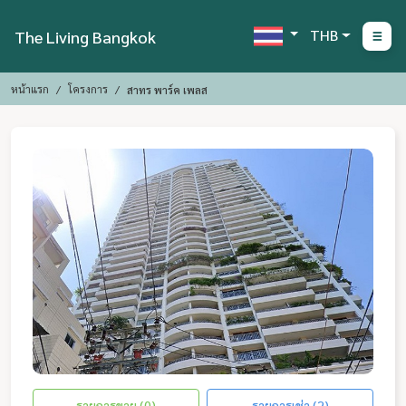
THB
The Living Bangkok
หน้าแรก
โครงการ
สาทร พาร์ค เพลส
รายการขาย (0)
รายการเช่า (2)