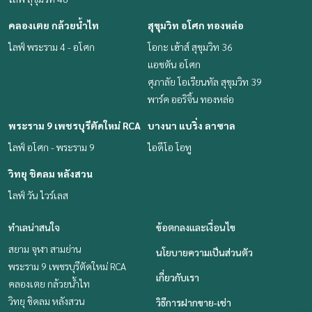
คลองเตย กล้วยน้ำไท
สุขุมวิท อโศก ทองหล่อ
ไลฟ์ พระราม 4 - อโศก
โอกะ เฮ้าส์ สุขุมวิท 36
แอชตัน อโศก
ศุภาลัย โอเรียนทัล สุขุมวิท 39
พาร์ค ออริจิ้น ทองหล่อ
พระราม 9 เพชรบุรีตัดใหม่ RCA
บางนา แบริ่ง ลาซาล
ไลฟ์ อโศก - พระราม 9
ไอดีโอ โอทู
วิทยุ ชิดลม หลังสวน
ไลฟ์ วัน ไวร์เลส
ทำเลน่าสนใจ
ข้อตกลงและเงื่อนไข
สยาม จุฬา สามย่าน
นโยบายความเป็นส่วนตัว
พระราม 9 เพชรบุรีตัดใหม่ RCA
เกี่ยวกับเรา
คลองเตย กล้วยน้ำไท
วิทยุ ชิดลม หลังสวน
วิธีการฝากขาย-เช่า