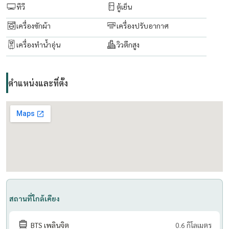
ทีวี
ตู้เย็น
- 24-hour security and CCTV
เครื่องซักผ้า
เครื่องปรับอากาศ
- Garden and relaxation areas
เครื่องทำน้ำอุ่น
วิวตึกสูง
--------------------------------------
Contact for more information or to schedule a viewing:
Rapeephan
ตำแหน่งและที่ตั้ง
Tel:
(+66) 062 635 6593
WeChat: condo56
Line ID: @condo56
https://line.me/R/ti/p/@condo56
สถานที่ใกล้เคียง
BTS เพลินจิต
0.6 กิโลเมตร