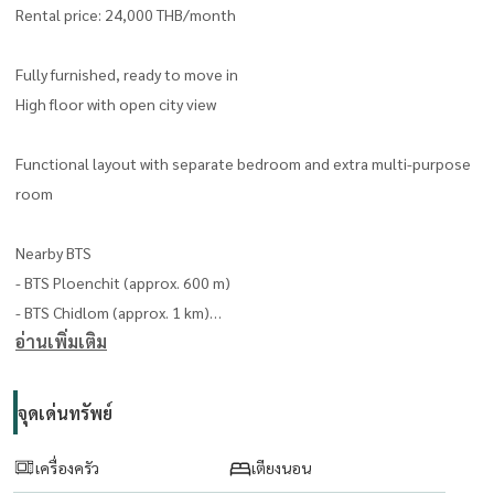
Rental price: 24,000 THB/month
Fully furnished, ready to move in
High floor with open city view
Functional layout with separate bedroom and extra multi-purpose
room
Nearby BTS
- BTS Ploenchit (approx. 600 m)
- BTS Chidlom (approx. 1 km)
อ่านเพิ่มเติม
- Convenient access to Sukhumvit, Rama IV, and Wireless Road
Facilities
จุดเด่นทรัพย์
- Infinity edge swimming pool
- Sky fitness and yoga room
เครื่องครัว
เตียงนอน
- Co-working space and library