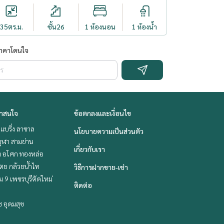
35
ตร.ม.
ชั้น26
1 ห้องนอน
1 ห้องน้ำ
ราคาโดนใจ
่าสนใจ
ข้อตกลงและเงื่อนไข
แบริ่ง ลาซาล
นโยบายความเป็นส่วนตัว
ุฬา สามย่าน
เกี่ยวกับเรา
ิท อโศก ทองหล่อ
ตย กล้วยน้ำไท
วิธีการฝากขาย-เช่า
 9 เพชรบุรีตัดใหม่
ติดต่อ
ช อุดมสุข