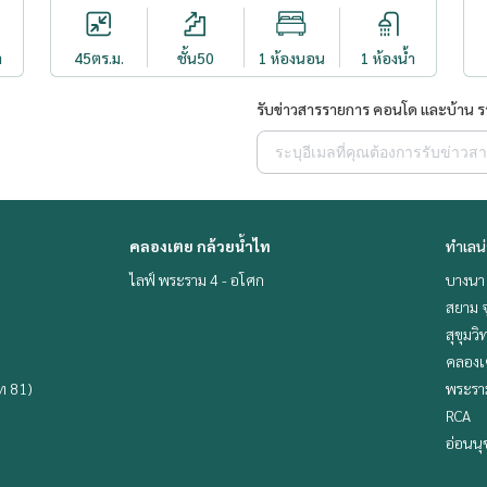
ำ
45
ตร.ม.
ชั้น50
1 ห้องนอน
1 ห้องน้ำ
รับข่าวสารรายการ คอนโด และบ้าน 
คลองเตย กล้วยน้ำไท
ทำเลน
ไลฟ์ พระราม 4 - อโศก
บางนา 
สยาม จ
สุขุมว
คลองเ
ิท 81)
พระราม
RCA
อ่อนนุ