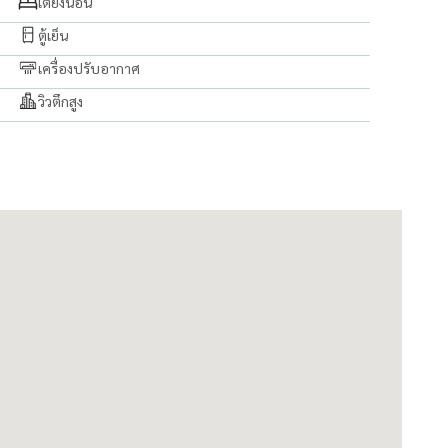
เตียงนอน
ตู้เย็น
เครื่องปรับอากาศ
วิวตึกสูง
ntact us.