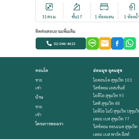
31
ตร.ม.
ชั้น17
1 ห้องนอน
1 ห้องน้
ติดต่อสอบถามเพิ่มเติม
02-046-4623
คอนโด
อ่อนนุช อุดมสุข
ขาย
ไอคอนโด สุขุมวิท 103
เช่า
วิสซ์ดอม เอสเซ้นส์
ไอดีโอ สุขุมวิท 93
บ้าน
ไลฟ์ สุขุมวิท 48
ขาย
ไอดีโอ โมบิ สุขุมวิท (สุขุมว
เช่า
เดอะ เบส สุขุมวิท 77
โครงการของเรา
วิสซ์ดอม คอนเนค สุขุมวิท
เดอะ เบส พาร์ค อีสท์