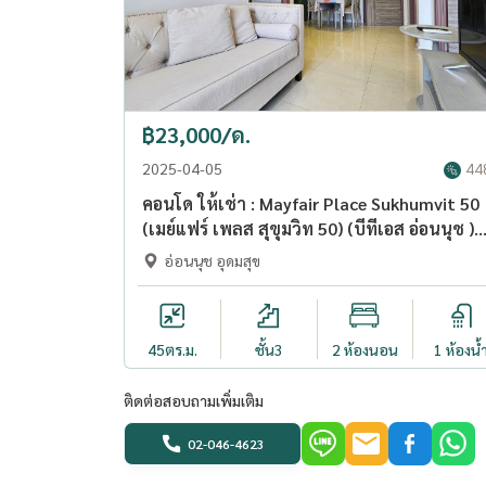
฿23,000/ด.
2025-04-05
44
คอนโด ให้เช่า : Mayfair Place Sukhumvit 50
(เมย์แฟร์ เพลส สุขุมวิท 50) (บีทีเอส อ่อนนุช )
MK-02 line @livingbkk
อ่อนนุช อุดมสุข
45
ตร.ม.
ชั้น3
2 ห้องนอน
1 ห้องน้
ติดต่อสอบถามเพิ่มเติม
02-046-4623