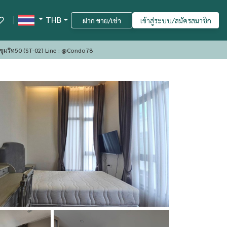
THB
ฝาก ขาย/เช่า
เข้าสู่ระบบ/สมัครสมาชิก
For Rent : Mayfair Sukhumvit 50 : เมย์แฟร์ สุขุมวิท50 (ST-02) Line : @condo78