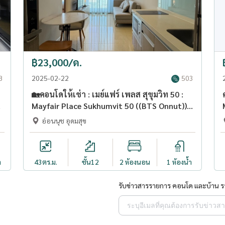
฿23,000/ด.
8
2025-02-22
503
🏡คอนโดให้เช่า : เมย์แฟร์ เพลส สุขุมวิท 50 :
Mayfair Place Sukhumvit 50 ((BTS Onnut))
WL-02 (LINE : @Condo52)
อ่อนนุช อุดมสุข
ำ
43
ตร.ม.
ชั้น12
2 ห้องนอน
1 ห้องน้ำ
รับข่าวสารรายการ คอนโด และบ้าน 