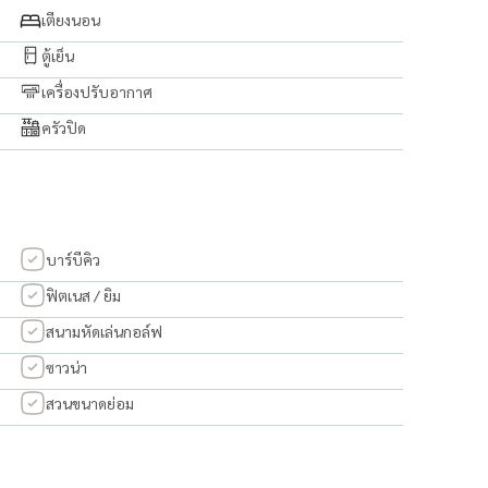
เตียงนอน
ตู้เย็น
เครื่องปรับอากาศ
ครัวปิด
บาร์บีคิว
ฟิตเนส / ยิม
สนามหัดเล่นกอล์ฟ
ซาวน่า
สวนขนาดย่อม