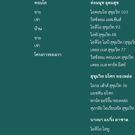
คอนโด
อ่อนนุช อุดมสุข
ขาย
ไอคอนโด สุขุมวิท 103
เช่า
วิสซ์ดอม เอสเซ้นส์
ไอดีโอ สุขุมวิท 93
บ้าน
ไลฟ์ สุขุมวิท 48
ขาย
ไอดีโอ โมบิ สุขุมวิท (สุขุมว
เช่า
เดอะ เบส สุขุมวิท 77
โครงการของเรา
วิสซ์ดอม คอนเนค สุขุมวิท
เดอะ เบส พาร์ค อีสท์
สุขุมวิท อโศก ทองหล่อ
โอกะ เฮ้าส์ สุขุมวิท 36
แอชตัน อโศก
พาร์ค ออริจิ้น ทองหล่อ
ศุภาลัย โอเรียนทัล สุขุมวิท
บางนา แบริ่ง ลาซาล
ไอดีโอ โอทู