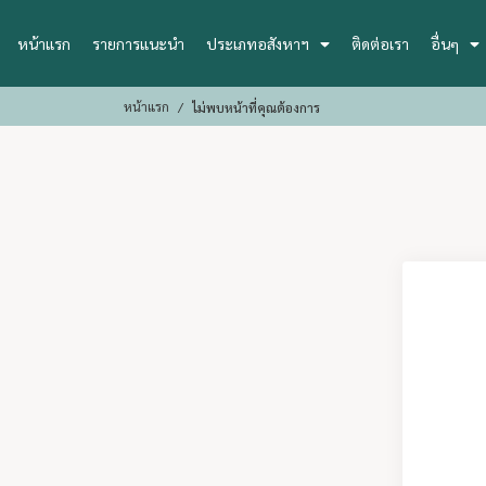
หน้าแรก
รายการแนะนำ
ประเภทอสังหาฯ
ติดต่อเรา
อื่นๆ
หน้าแรก
ไม่พบหน้าที่คุณต้องการ