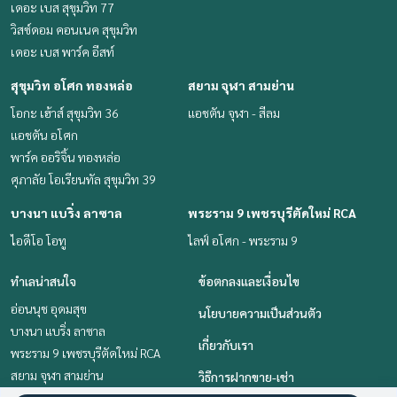
เดอะ เบส สุขุมวิท 77
วิสซ์ดอม คอนเนค สุขุมวิท
เดอะ เบส พาร์ค อีสท์
สุขุมวิท อโศก ทองหล่อ
สยาม จุฬา สามย่าน
โอกะ เฮ้าส์ สุขุมวิท 36
แอชตัน จุฬา - สีลม
แอชตัน อโศก
พาร์ค ออริจิ้น ทองหล่อ
ศุภาลัย โอเรียนทัล สุขุมวิท 39
บางนา แบริ่ง ลาซาล
พระราม 9 เพชรบุรีตัดใหม่ RCA
ไอดีโอ โอทู
ไลฟ์ อโศก - พระราม 9
ทำเลน่าสนใจ
ข้อตกลงและเงื่อนไข
อ่อนนุช อุดมสุข
นโยบายความเป็นส่วนตัว
บางนา แบริ่ง ลาซาล
เกี่ยวกับเรา
พระราม 9 เพชรบุรีตัดใหม่ RCA
สยาม จุฬา สามย่าน
วิธีการฝากขาย-เช่า